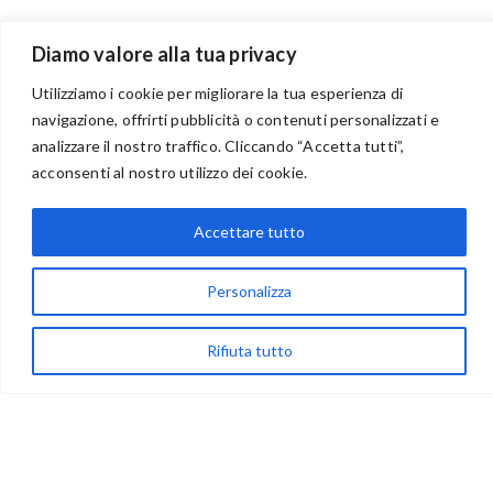
Diamo valore alla tua privacy
BENVENUTI NEL PORTALE RIVENDITORI
Utilizziamo i cookie per migliorare la tua esperienza di
navigazione, offrirti pubblicità o contenuti personalizzati e
analizzare il nostro traffico. Cliccando “Accetta tutti”,
acconsenti al nostro utilizzo dei cookie.
via Acqua delle Noci 12
83024 Monteforte Irpino (AV)
Accettare tutto
(+39) 081-7777233
Personalizza
WhatsApp
info@ideepercreare.it
Rifiuta tutto
LINK UTILI
Privacy
Chi Siamo