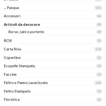
... Pasqua
116
Accessori
66
Articoli da decorare
37
Borse, zaini e pochette
37
BOX
13
Carta Riso
154
Copertine
22
Ecopelle Stampata
24
Faccine
19
Feltro e Panno Laserizzato
164
Feltro Stampato
76
Fioristica
22