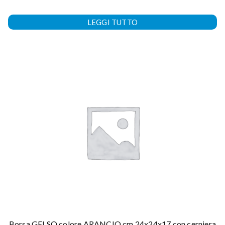
LEGGI TUTTO
Borsa GELSO colore ARANCIO cm 24x24x17 con cerniera