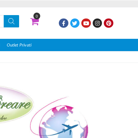
0
I
Outlet Privati