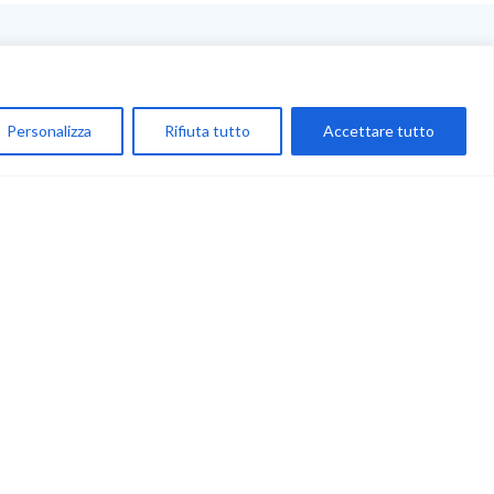
NEGOZIO
My Account
Personalizza
Rifiuta tutto
Accettare tutto
Carrello
Newsletter
Accettazione
Privacy