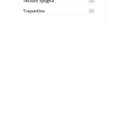
Tessuto Spugna
20
Trapuntino
16