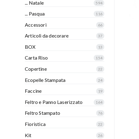
... Natale
594
... Pasqua
116
Accessori
66
Articoli da decorare
37
BOX
13
Carta Riso
154
Copertine
22
Ecopelle Stampata
24
Faccine
19
Feltro e Panno Laserizzato
164
Feltro Stampato
76
Fioristica
22
Kit
26