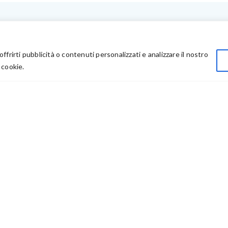
LINK UTILI
Privacy
offrirti pubblicità o contenuti personalizzati e analizzare il nostro
Chi Siamo
 cookie.
Rivenditori
73614 – P IVA: 03986411217