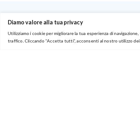
BENVENUTI NEL PORTALE RIVENDITORI
Diamo valore alla tua privacy
Utilizziamo i cookie per migliorare la tua esperienza di navigazione, 
traffico. Cliccando “Accetta tutti”, acconsenti al nostro utilizzo dei
via Acqua delle Noci 12
83024 Monteforte Irpino (AV)
(+39) 081-7777233
WhatsApp
info@ideepercreare.it
Idee per Creare – Iscrizione CCIAA di Avellino n. 1