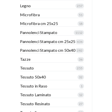
Legno
257
Microfibra
51
Microfibra cm 25x25
18
Pannolenci Stampato
1112
Pannolenci Stampato cm 25x25
636
Pannolenci Stampato cm 50x40
282
Tazze
36
Tessuto
255
Tessuto 50x40
32
Tessuto in Raso
1
Tessuto Laminato
12
Tessuto Resinato
27