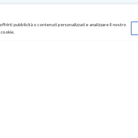
LINK UTILI
Privacy
offrirti pubblicità o contenuti personalizzati e analizzare il nostro
Chi Siamo
 cookie.
Rivenditori
73614 – P IVA: 03986411217