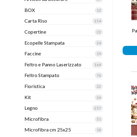
BOX
13
Carta Riso
154
Pa
Copertine
22
Ecopelle Stampata
24
Faccine
19
Feltro e Panno Laserizzato
164
Feltro Stampato
76
Fioristica
22
Kit
26
Legno
257
Microfibra
51
Microfibra cm 25x25
18