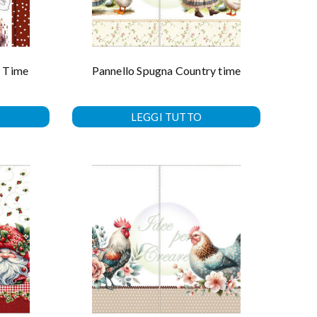
e Time
Pannello Spugna Country time
LEGGI TUTTO