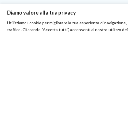
BENVENUTI NEL PORTALE RIVENDITORI
Diamo valore alla tua privacy
Utilizziamo i cookie per migliorare la tua esperienza di navigazione, 
traffico. Cliccando “Accetta tutti”, acconsenti al nostro utilizzo dei
via Acqua delle Noci 12
83024 Monteforte Irpino (AV)
(+39) 081-7777233
WhatsApp
info@ideepercreare.it
Idee per Creare – Iscrizione CCIAA di Avellino n. 1