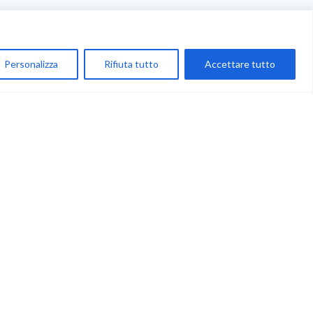
NEGOZIO
My Account
Personalizza
Rifiuta tutto
Accettare tutto
Carrello
Newsletter
Accettazione
Privacy