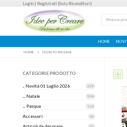
Login
|
Registrati (Solo Rivenditori)
HOME
NOVI
HOME
TESSUTO SPUGNA
CATEGORIE PRODOTTO
.. Novità 01 Luglio 2026
229
... Natale
594
... Pasqua
116
Accessori
66
Articoli da decorare
37