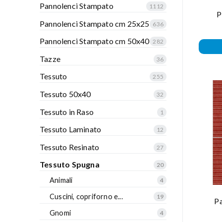
Pannolenci Stampato
1112
P
Pannolenci Stampato cm 25x25
636
Pannolenci Stampato cm 50x40
282
Tazze
36
Tessuto
255
Tessuto 50x40
32
Tessuto in Raso
1
Tessuto Laminato
12
Tessuto Resinato
27
Tessuto Spugna
20
Animali
4
Cuscini, copriforno e...
19
Pa
Gnomi
4