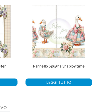
ster
Pannello Spugna Shabby time
LEGGI TUTTO
IVO