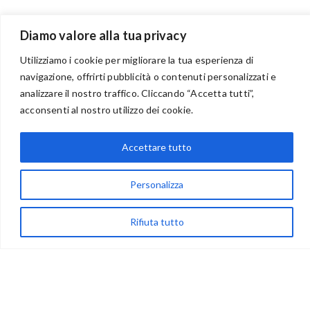
Diamo valore alla tua privacy
Utilizziamo i cookie per migliorare la tua esperienza di
navigazione, offrirti pubblicità o contenuti personalizzati e
analizzare il nostro traffico. Cliccando “Accetta tutti”,
BENVENUTI NEL PORTALE RIVENDITORI
acconsenti al nostro utilizzo dei cookie.
Accettare tutto
via Acqua delle Noci 12
Personalizza
83024 Monteforte Irpino (AV)
(+39) 081-7777233
Rifiuta tutto
WhatsApp
info@ideepercreare.it
LINK UTILI