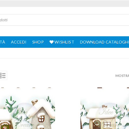
TÀ
ACCEDI
SHOP
WISHLIST
DOWNLOAD CATALOGH
MOSTRA 