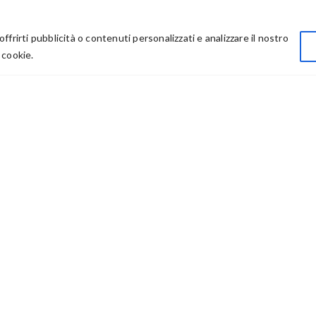
LINK UTILI
Privacy
offrirti pubblicità o contenuti personalizzati e analizzare il nostro
Chi Siamo
 cookie.
Rivenditori
73614 – P IVA: 03986411217