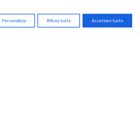
NEGOZIO
My Account
Personalizza
Rifiuta tutto
Accettare tutto
Carrello
Newsletter
Accettazione
Privacy