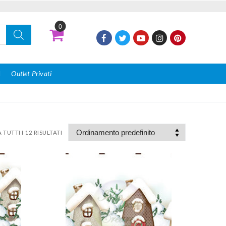
0
I
Outlet Privati
TUTTI I 12 RISULTATI