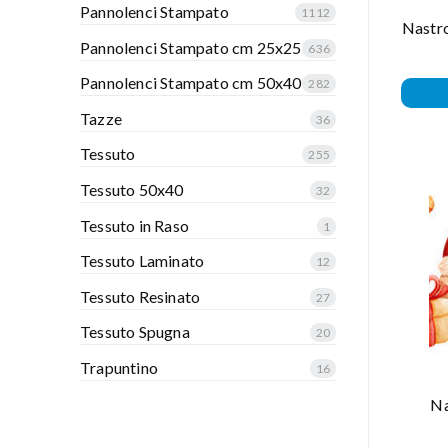
Pannolenci Stampato
1112
Nastro
Pannolenci Stampato cm 25x25
636
Pannolenci Stampato cm 50x40
282
Tazze
36
Tessuto
255
Tessuto 50x40
32
Tessuto in Raso
1
Tessuto Laminato
12
Tessuto Resinato
27
Tessuto Spugna
20
Trapuntino
16
Na