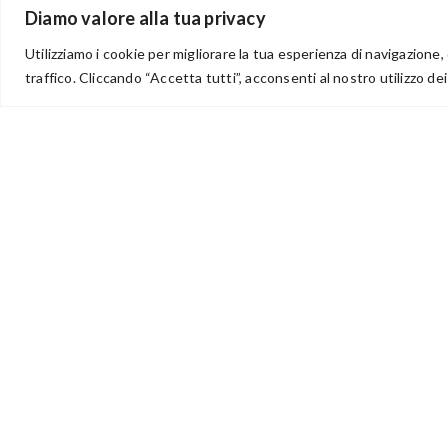
BENVENUTI NEL PORTALE RIVENDITORI
Diamo valore alla tua privacy
Utilizziamo i cookie per migliorare la tua esperienza di navigazione, 
traffico. Cliccando “Accetta tutti”, acconsenti al nostro utilizzo dei
via Acqua delle Noci 12
83024 Monteforte Irpino (AV)
(+39) 081-7777233
WhatsApp
info@ideepercreare.it
Idee per Creare – Iscrizione CCIAA di Avellino n. 1