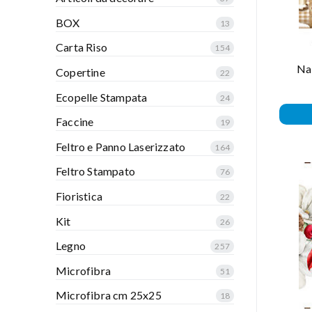
BOX
13
Carta Riso
154
Nas
Copertine
22
Ecopelle Stampata
24
Faccine
19
Feltro e Panno Laserizzato
164
Feltro Stampato
76
Fioristica
22
Kit
26
Legno
257
Microfibra
51
Microfibra cm 25x25
18