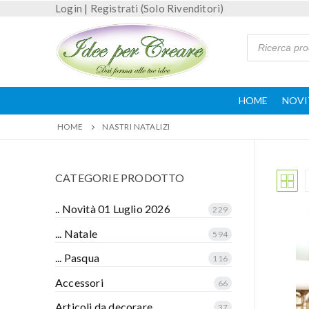
Login
|
Registrati (Solo Rivenditori)
HOME
NOVI
HOME
NASTRI NATALIZI
CATEGORIE PRODOTTO
.. Novità 01 Luglio 2026
229
... Natale
594
... Pasqua
116
Accessori
66
Articoli da decorare
37