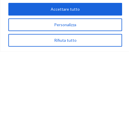
Accettare tutto
via Acqua delle Noci 12
Personalizza
83024 Monteforte Irpino (AV)
(+39) 081-7777233
Rifiuta tutto
WhatsApp
info@ideepercreare.it
LINK UTILI
Privacy
Chi Siamo
Rivenditori
NEGOZIO
My Account