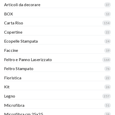
Articoli da decorare
37
BOX
13
Carta Riso
154
Copertine
22
Ecopelle Stampata
24
Faccine
19
Feltro e Panno Laserizzato
164
Feltro Stampato
76
Fioristica
22
Kit
26
Legno
257
Microfibra
51
Microfibra cm 25x25
18