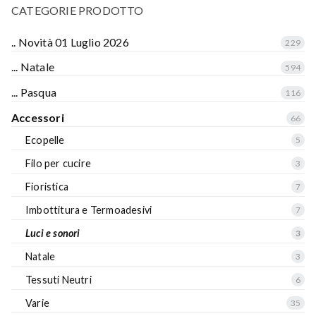
CATEGORIE PRODOTTO
.. Novità 01 Luglio 2026
229
... Natale
594
... Pasqua
116
Accessori
66
Ecopelle
5
Filo per cucire
3
Fioristica
7
Imbottitura e Termoadesivi
7
Luci e sonori
3
Natale
3
Tessuti Neutri
6
Varie
35