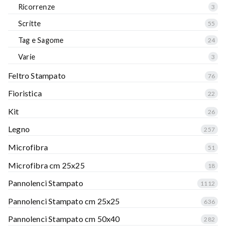
Ricorrenze
3
Scritte
55
Tag e Sagome
24
Varie
3
Feltro Stampato
76
Fioristica
22
Kit
26
Legno
257
Microfibra
51
Microfibra cm 25x25
18
Pannolenci Stampato
1112
Pannolenci Stampato cm 25x25
636
Pannolenci Stampato cm 50x40
282