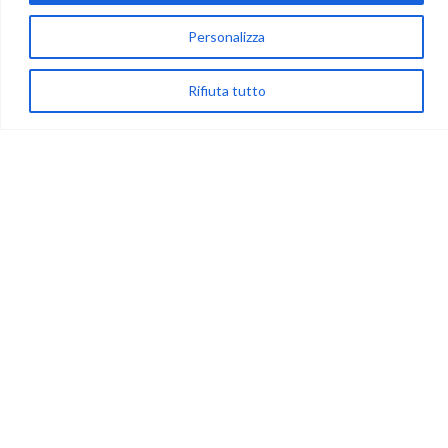
(+39) 081-7777233
WhatsApp
Personalizza
info@ideepercreare.it
Rifiuta tutto
LINK UTILI
Privacy
Chi Siamo
Rivenditori
NEGOZIO
My Account
Carrello
Newsletter