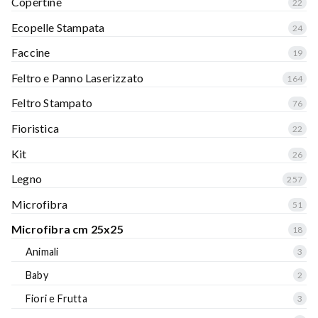
Copertine
22
Ecopelle Stampata
24
Faccine
19
Feltro e Panno Laserizzato
164
Feltro Stampato
76
Fioristica
22
Kit
26
Legno
257
Microfibra
51
Microfibra cm 25x25
18
Animali
3
Baby
2
Fiori e Frutta
3