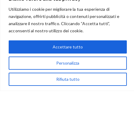
Utilizziamo i cookie per migliorare la tua esperienza di
navigazione, offrirti pubblicità o contenuti personalizzati e
BENVENUTI NEL PORTALE RIVENDITORI
analizzare il nostro traffico. Cliccando “Accetta tutti”,
acconsenti al nostro utilizzo dei cookie.
Accettare tutto
via Acqua delle Noci 12
83024 Monteforte Irpino (AV)
Personalizza
(+39) 081-7777233
WhatsApp
Rifiuta tutto
info@ideepercreare.it
LINK UTILI
Privacy
Chi Siamo
Rivenditori