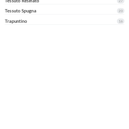
Tessuto Resinato
27
Tessuto Spugna
20
Trapuntino
16