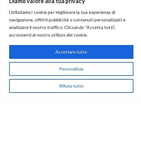
Diamo valore alla tua privacy
Utilizziamo i cookie per migliorare la tua esperienza di
navigazione, offrirti pubblicità o contenuti personalizzati e
analizzare il nostro traffico. Cliccando “Accetta tutti”,
BENVENUTI NEL PORTALE RIVENDITORI
acconsenti al nostro utilizzo dei cookie.
Accettare tutto
via Acqua delle Noci 12
Personalizza
83024 Monteforte Irpino (AV)
(+39) 081-7777233
Rifiuta tutto
WhatsApp
info@ideepercreare.it
LINK UTILI
Privacy
Chi Siamo