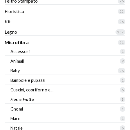
Feltro Stampato
76
Fioristica
22
Kit
26
Legno
257
Microfibra
51
Accessori
1
Animali
9
Baby
28
Bambole e pupazzi
1
Cuscini, copriforno e...
6
Fiori e Frutta
3
Gnomi
1
Mare
1
Natale
6