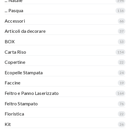
... Natale
594
... Pasqua
116
Accessori
66
Articoli da decorare
37
BOX
13
Carta Riso
154
Copertine
22
Ecopelle Stampata
24
Faccine
19
Feltro e Panno Laserizzato
164
Feltro Stampato
76
Fioristica
22
Kit
26