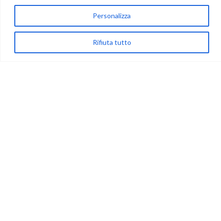
via Acqua delle Noci 12
Personalizza
83024 Monteforte Irpino (AV)
(+39) 081-7777233
Rifiuta tutto
WhatsApp
info@ideepercreare.it
LINK UTILI
Privacy
Chi Siamo
Rivenditori
NEGOZIO
My Account
Carrello