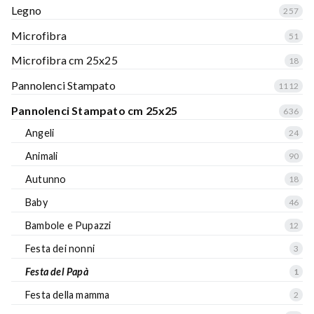
Legno
257
Microfibra
51
Microfibra cm 25x25
18
Pannolenci Stampato
1112
Pannolenci Stampato cm 25x25
636
Angeli
24
Animali
90
Autunno
18
Baby
46
Bambole e Pupazzi
12
Festa dei nonni
3
Festa del Papà
1
Festa della mamma
2