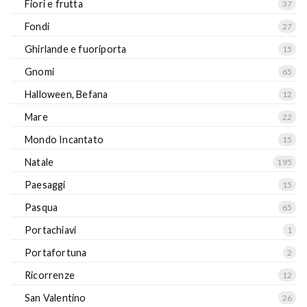
Fiori e frutta
37
Fondi
27
Ghirlande e fuoriporta
15
Gnomi
65
Halloween, Befana
12
Mare
22
Mondo Incantato
15
Natale
195
Paesaggi
15
Pasqua
65
Portachiavi
1
Portafortuna
2
Ricorrenze
12
San Valentino
26