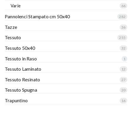
Varie
66
Pannolenci Stampato cm 50x40
282
Tazze
36
Tessuto
255
Tessuto 50x40
32
Tessuto in Raso
1
Tessuto Laminato
12
Tessuto Resinato
27
Tessuto Spugna
20
Trapuntino
16