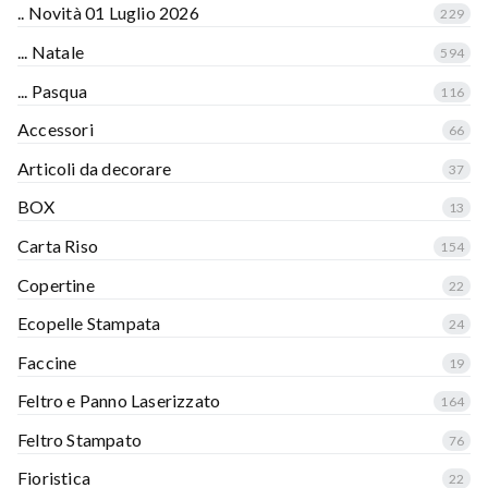
.. Novità 01 Luglio 2026
229
... Natale
594
... Pasqua
116
Accessori
66
Articoli da decorare
37
BOX
13
Carta Riso
154
Copertine
22
Ecopelle Stampata
24
Faccine
19
Feltro e Panno Laserizzato
164
Feltro Stampato
76
Fioristica
22