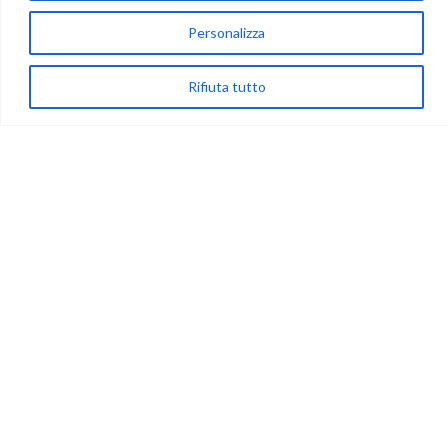
via Acqua delle Noci 12
Personalizza
83024 Monteforte Irpino (AV)
(+39) 081-7777233
Rifiuta tutto
WhatsApp
info@ideepercreare.it
LINK UTILI
Privacy
Chi Siamo
Rivenditori
NEGOZIO
My Account
Carrello