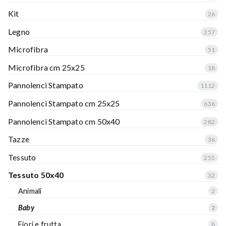
Kit
26
Legno
257
Microfibra
51
Microfibra cm 25x25
18
Pannolenci Stampato
1112
Pannolenci Stampato cm 25x25
636
Pannolenci Stampato cm 50x40
282
Tazze
36
Tessuto
255
Tessuto 50x40
32
Animali
2
Baby
2
Fiori e frutta
8