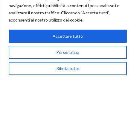
navigazione, offrirti pubblicità o contenuti personalizzati e
analizzare il nostro traffico. Cliccando “Accetta tutti”,
acconsenti al nostro utilizzo dei cookie.
via Acqua delle Noci 12
83024 Monteforte Irpino (AV)
Accettare tutto
(+39) 081-7777233
WhatsApp
Personalizza
info@ideepercreare.it
Rifiuta tutto
LINK UTILI
Privacy
Chi Siamo
Rivenditori
NEGOZIO
My Account