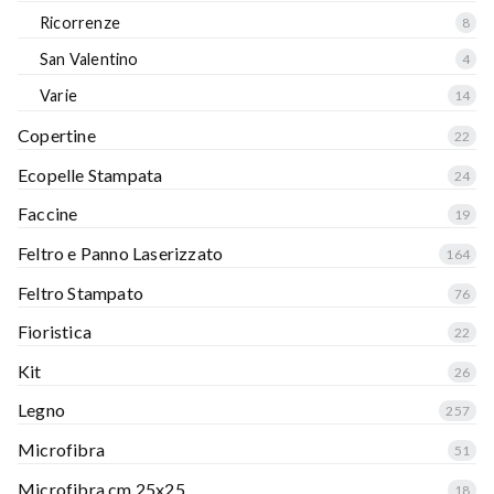
Ricorrenze
8
San Valentino
4
Varie
14
Copertine
22
Ecopelle Stampata
24
Faccine
19
Feltro e Panno Laserizzato
164
Feltro Stampato
76
Fioristica
22
Kit
26
Legno
257
Microfibra
51
Microfibra cm 25x25
18