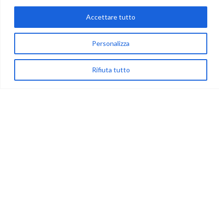
Accettare tutto
via Acqua delle Noci 12
83024 Monteforte Irpino (AV)
Personalizza
(+39) 081-7777233
Rifiuta tutto
WhatsApp
info@ideepercreare.it
LINK UTILI
Privacy
Chi Siamo
Rivenditori
NEGOZIO
My Account