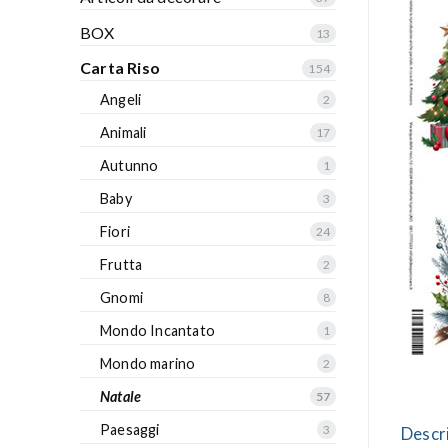
BOX
13
Carta Riso
154
Angeli
2
Animali
17
Autunno
1
Baby
3
Fiori
24
Frutta
2
Gnomi
8
Mondo Incantato
1
Mondo marino
2
Natale
57
Paesaggi
3
Descr