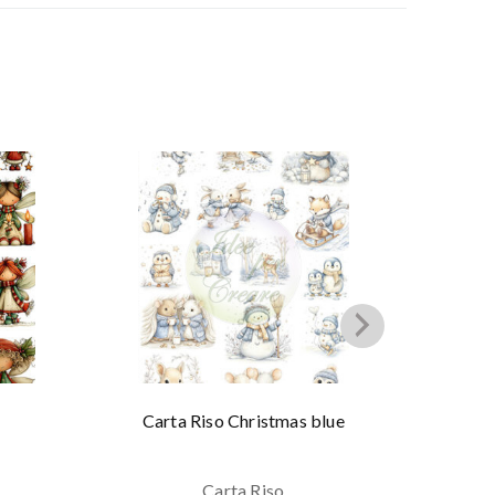
Carta Riso Christmas blue
Carta 
Carta Riso