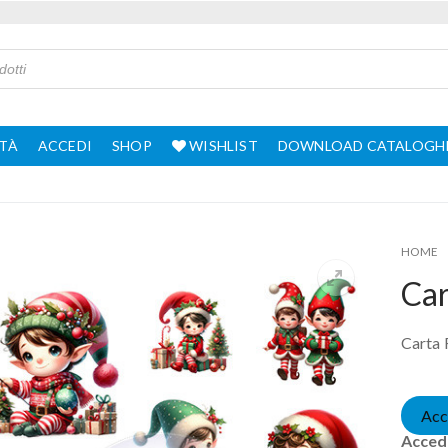
TÀ
ACCEDI
SHOP
WISHLIST
DOWNLOAD CATALOGH
HOME
Car
Carta 
Acc
Accedi