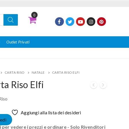
0
I
Outlet Privati
CARTA RISO
NATALE
CARTA RISO ELFI
ta Riso Elfi
Riso
Aggiungi alla lista dei desideri
edi
 per vedere i prezzi e ordinare - Solo Rivenditori