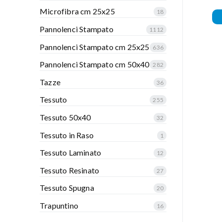
Microfibra cm 25x25
18
Pannolenci Stampato
1112
Pannolenci Stampato cm 25x25
636
Pannolenci Stampato cm 50x40
282
Tazze
36
Tessuto
255
Tessuto 50x40
32
Tessuto in Raso
1
Tessuto Laminato
12
Tessuto Resinato
27
Tessuto Spugna
20
Trapuntino
16