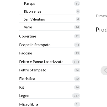
Pasqua
11
Ricorrenze
8
Dimen
San Valentino
4
Varie
14
Prod
Copertine
22
Ecopelle Stampata
24
Faccine
19
Feltro e Panno Laserizzato
164
Feltro Stampato
76
Fioristica
22
Kit
26
Legno
257
Microfibra
51