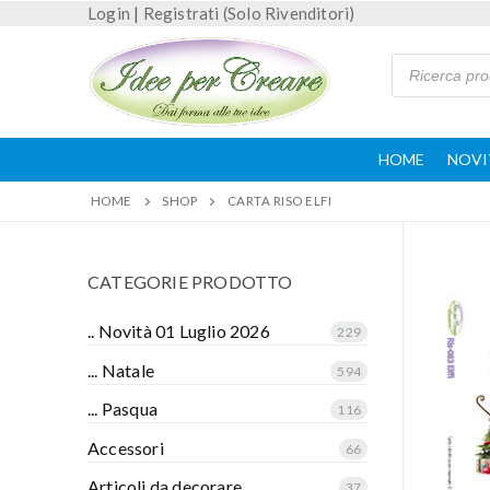
Login
|
Registrati (Solo Rivenditori)
HOME
NOVI
HOME
SHOP
CARTA RISO ELFI
CATEGORIE PRODOTTO
.. Novità 01 Luglio 2026
229
... Natale
594
... Pasqua
116
Accessori
66
Articoli da decorare
37