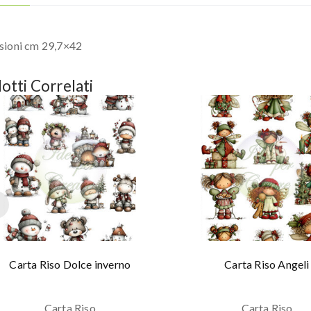
sioni cm 29,7×42
otti Correlati
Carta Riso Dolce inverno
Carta Riso Angeli
Carta Riso
Carta Riso