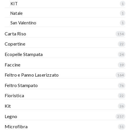
KIT
1
Natale
1
San Valentino
1
Carta Riso
154
Copertine
22
Ecopelle Stampata
24
Faccine
19
Feltro e Panno Laserizzato
164
Feltro Stampato
76
Fioristica
22
Kit
26
Legno
257
Microfibra
51