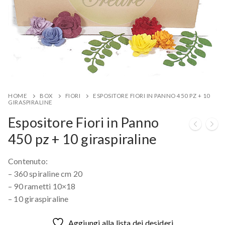
HOME
BOX
FIORI
ESPOSITORE FIORI IN PANNO 450 PZ + 10
GIRASPIRALINE
Espositore Fiori in Panno
450 pz + 10 giraspiraline
Contenuto:
– 360 spiraline cm 20
– 90 rametti 10×18
– 10 giraspiraline
Aggiungi alla lista dei desideri