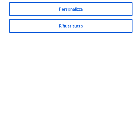
via Acqua delle Noci 12
Personalizza
83024 Monteforte Irpino (AV)
(+39) 081-7777233
Rifiuta tutto
WhatsApp
info@ideepercreare.it
LINK UTILI
Privacy
Chi Siamo
Rivenditori
NEGOZIO
My Account
Carrello