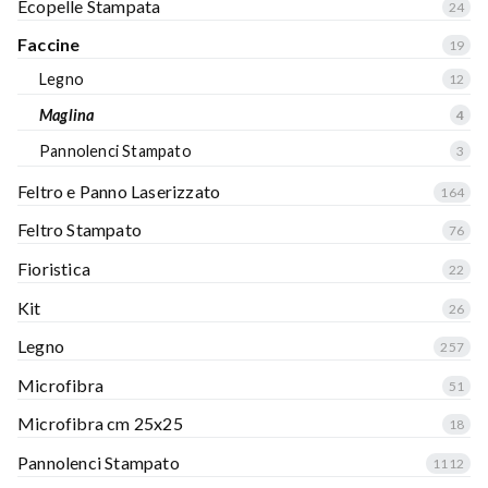
Ecopelle Stampata
24
Faccine
19
Legno
12
Maglina
4
Pannolenci Stampato
3
Feltro e Panno Laserizzato
164
Feltro Stampato
76
Fioristica
22
Kit
26
Legno
257
Microfibra
51
Microfibra cm 25x25
18
Pannolenci Stampato
1112