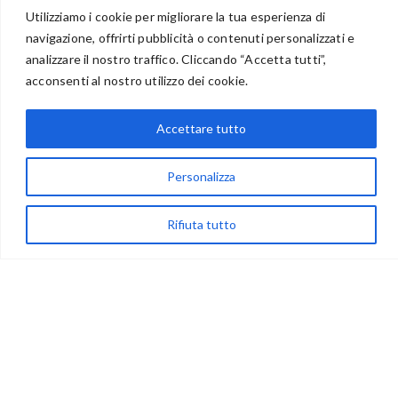
Utilizziamo i cookie per migliorare la tua esperienza di
navigazione, offrirti pubblicità o contenuti personalizzati e
BENVENUTI NEL PORTALE RIVENDITORI
analizzare il nostro traffico. Cliccando “Accetta tutti”,
acconsenti al nostro utilizzo dei cookie.
Accettare tutto
via Acqua delle Noci 12
83024 Monteforte Irpino (AV)
Personalizza
(+39) 081-7777233
WhatsApp
Rifiuta tutto
info@ideepercreare.it
LINK UTILI
Privacy
Chi Siamo
Rivenditori