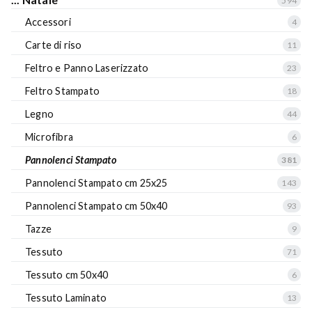
594
Accessori
4
Carte di riso
11
Feltro e Panno Laserizzato
23
Feltro Stampato
18
Legno
44
Microfibra
6
Pannolenci Stampato
381
Pannolenci Stampato cm 25x25
143
Pannolenci Stampato cm 50x40
93
Tazze
9
Tessuto
71
Tessuto cm 50x40
6
Tessuto Laminato
13