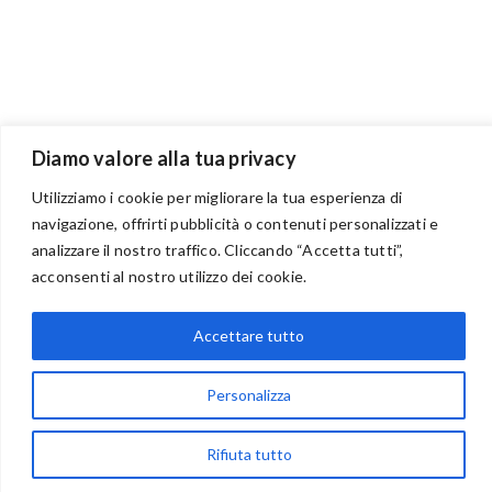
Diamo valore alla tua privacy
Utilizziamo i cookie per migliorare la tua esperienza di
navigazione, offrirti pubblicità o contenuti personalizzati e
analizzare il nostro traffico. Cliccando “Accetta tutti”,
BENVENUTI NEL PORTALE RIVENDITORI
acconsenti al nostro utilizzo dei cookie.
Accettare tutto
via Acqua delle Noci 12
Personalizza
83024 Monteforte Irpino (AV)
(+39) 081-7777233
Rifiuta tutto
WhatsApp