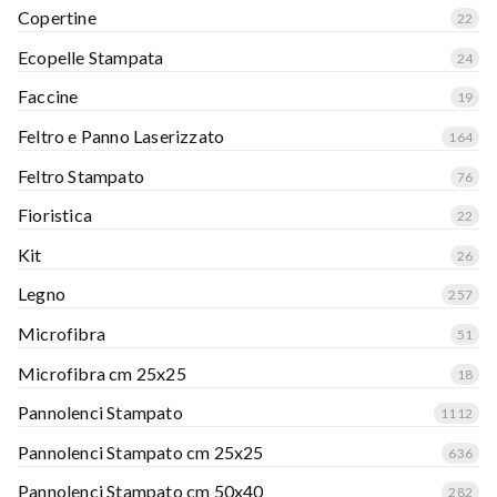
Copertine
22
Ecopelle Stampata
24
Faccine
19
Feltro e Panno Laserizzato
164
Feltro Stampato
76
Fioristica
22
Kit
26
Legno
257
Microfibra
51
Microfibra cm 25x25
18
Pannolenci Stampato
1112
Pannolenci Stampato cm 25x25
636
Pannolenci Stampato cm 50x40
282