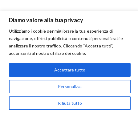
Diamo valore alla tua privacy
Utilizziamo i cookie per migliorare la tua esperienza di
navigazione, offrirti pubblicità o contenuti personalizzati e
analizzare il nostro traffico. Cliccando “Accetta tutti”,
BENVENUTI NEL PORTALE RIVENDITORI
acconsenti al nostro utilizzo dei cookie.
Accettare tutto
via Acqua delle Noci 12
83024 Monteforte Irpino (AV)
Personalizza
(+39) 081-7777233
Rifiuta tutto
WhatsApp
info@ideepercreare.it
LINK UTILI