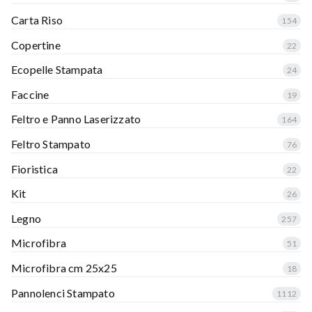
Carta Riso
154
Copertine
22
Ecopelle Stampata
24
Faccine
19
Feltro e Panno Laserizzato
164
Feltro Stampato
76
Fioristica
22
Kit
26
Legno
257
Microfibra
51
Microfibra cm 25x25
18
Pannolenci Stampato
1112