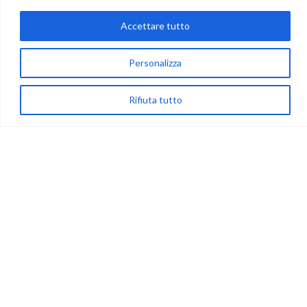
Accettare tutto
via Acqua delle Noci 12
Personalizza
83024 Monteforte Irpino (AV)
(+39) 081-7777233
Rifiuta tutto
WhatsApp
info@ideepercreare.it
LINK UTILI
Privacy
Chi Siamo
Rivenditori
NEGOZIO
My Account