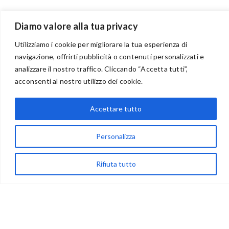
Diamo valore alla tua privacy
Utilizziamo i cookie per migliorare la tua esperienza di
navigazione, offrirti pubblicità o contenuti personalizzati e
analizzare il nostro traffico. Cliccando “Accetta tutti”,
BENVENUTI NEL PORTALE RIVENDITORI
acconsenti al nostro utilizzo dei cookie.
Accettare tutto
via Acqua delle Noci 12
Personalizza
83024 Monteforte Irpino (AV)
(+39) 081-7777233
Rifiuta tutto
WhatsApp
info@ideepercreare.it
LINK UTILI