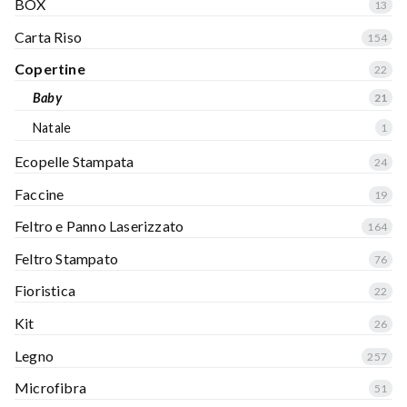
BOX
13
Carta Riso
154
Copertine
22
Baby
21
Natale
1
Ecopelle Stampata
24
Faccine
19
Feltro e Panno Laserizzato
164
Feltro Stampato
76
Fioristica
22
Kit
26
Legno
257
Microfibra
51