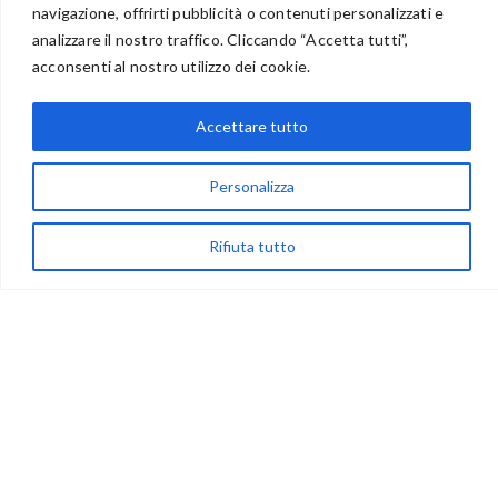
navigazione, offrirti pubblicità o contenuti personalizzati e
analizzare il nostro traffico. Cliccando “Accetta tutti”,
acconsenti al nostro utilizzo dei cookie.
via Acqua delle Noci 12
83024 Monteforte Irpino (AV)
Accettare tutto
(+39) 081-7777233
WhatsApp
Personalizza
info@ideepercreare.it
Rifiuta tutto
LINK UTILI
Privacy
Chi Siamo
Rivenditori
NEGOZIO