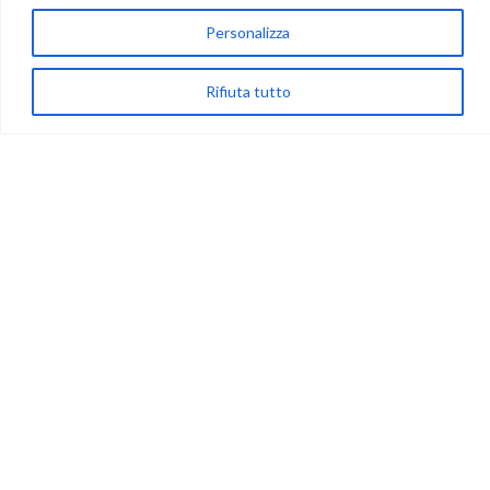
83024 Monteforte Irpino (AV)
Personalizza
(+39) 081-7777233
WhatsApp
Rifiuta tutto
info@ideepercreare.it
LINK UTILI
Privacy
Chi Siamo
Rivenditori
NEGOZIO
My Account
Carrello
Newsletter