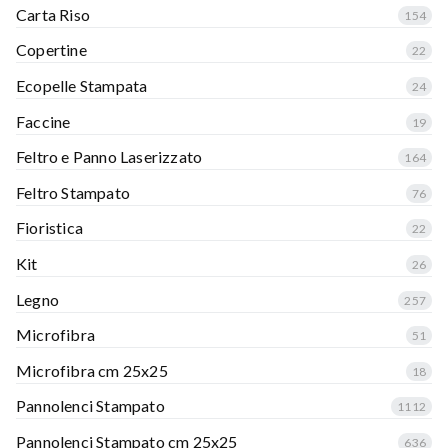
Carta Riso
154
Copertine
22
Ecopelle Stampata
24
Faccine
19
Feltro e Panno Laserizzato
164
Feltro Stampato
76
Fioristica
22
Kit
26
Legno
257
Microfibra
51
Microfibra cm 25x25
18
Pannolenci Stampato
1112
Pannolenci Stampato cm 25x25
636