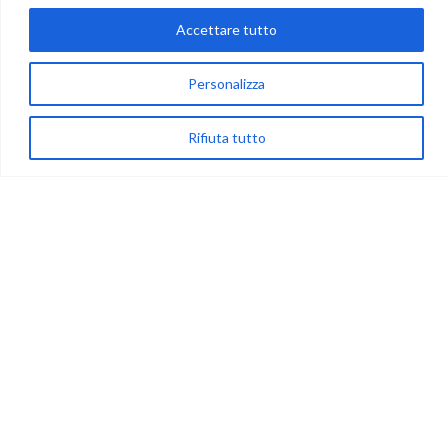
Accettare tutto
via Acqua delle Noci 12
83024 Monteforte Irpino (AV)
Personalizza
(+39) 081-7777233
WhatsApp
Rifiuta tutto
info@ideepercreare.it
LINK UTILI
Privacy
Chi Siamo
Rivenditori
NEGOZIO
My Account
Carrello