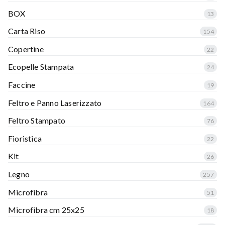
BOX
13
Carta Riso
154
Copertine
22
Ecopelle Stampata
24
Faccine
19
Feltro e Panno Laserizzato
164
Feltro Stampato
76
Fioristica
22
Kit
26
Legno
257
Microfibra
51
Microfibra cm 25x25
18