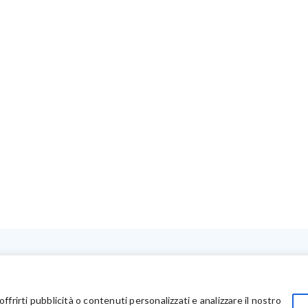
LINK UTILI
Privacy
offrirti pubblicità o contenuti personalizzati e analizzare il nostro