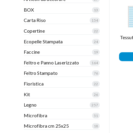
BOX
13
Carta Riso
154
Copertine
22
Tessut
Ecopelle Stampata
24
Faccine
19
Feltro e Panno Laserizzato
164
Feltro Stampato
76
Fioristica
22
Kit
26
Legno
257
Microfibra
51
Microfibra cm 25x25
18