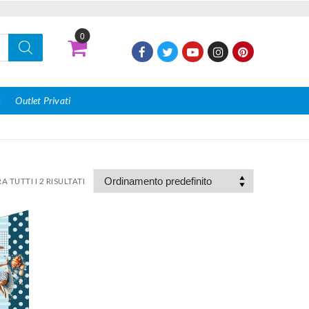
0
I
Outlet Privati
 TUTTI I 2 RISULTATI