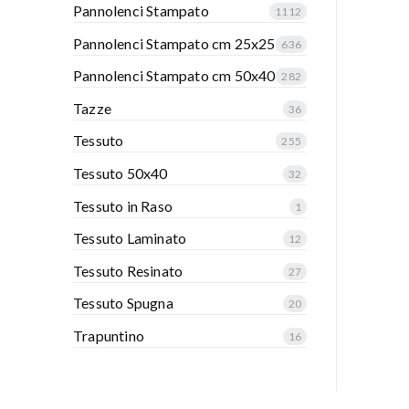
Pannolenci Stampato
1112
Pannolenci Stampato cm 25x25
636
Pannolenci Stampato cm 50x40
282
Tazze
36
Tessuto
255
Tessuto 50x40
32
Tessuto in Raso
1
Tessuto Laminato
12
Tessuto Resinato
27
Tessuto Spugna
20
Trapuntino
16