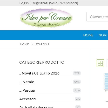
Login
|
Registrati (Solo Rivenditori)
HOME
NOVI
HOME
STARFISH
CATEGORIE PRODOTTO
.. Novità 01 Luglio 2026
229
... Natale
594
... Pasqua
116
Accessori
66
Articoli da decorare
37