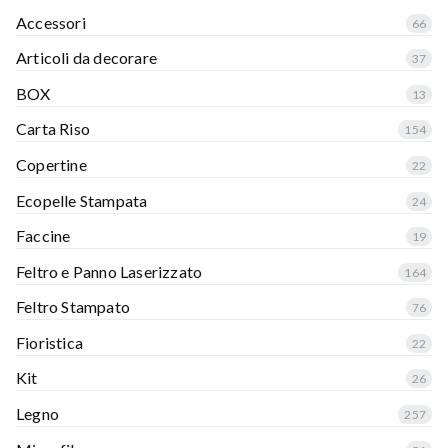
Accessori
66
Articoli da decorare
37
BOX
13
Carta Riso
154
Copertine
22
Ecopelle Stampata
24
Faccine
19
Feltro e Panno Laserizzato
164
Feltro Stampato
76
Fioristica
22
Kit
26
Legno
257