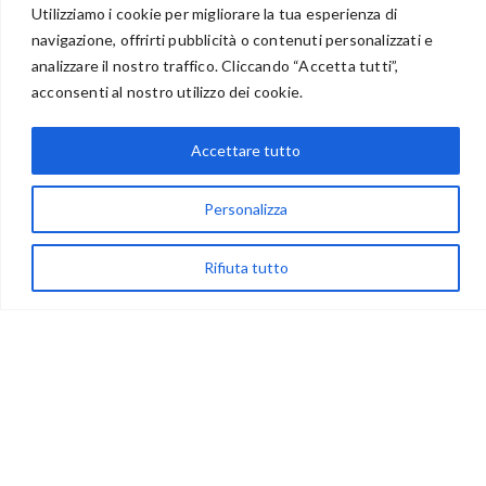
Utilizziamo i cookie per migliorare la tua esperienza di
navigazione, offrirti pubblicità o contenuti personalizzati e
analizzare il nostro traffico. Cliccando “Accetta tutti”,
BENVENUTI NEL PORTALE RIVENDITORI
acconsenti al nostro utilizzo dei cookie.
Accettare tutto
via Acqua delle Noci 12
Personalizza
83024 Monteforte Irpino (AV)
(+39) 081-7777233
Rifiuta tutto
WhatsApp
info@ideepercreare.it
LINK UTILI
Privacy
Chi Siamo
Rivenditori