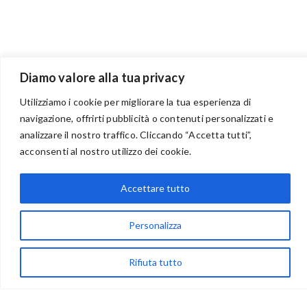
Diamo valore alla tua privacy
Utilizziamo i cookie per migliorare la tua esperienza di
navigazione, offrirti pubblicità o contenuti personalizzati e
analizzare il nostro traffico. Cliccando “Accetta tutti”,
BENVENUTI NEL PORTALE RIVENDITORI
acconsenti al nostro utilizzo dei cookie.
Accettare tutto
via Acqua delle Noci 12
Personalizza
83024 Monteforte Irpino (AV)
(+39) 081-7777233
Rifiuta tutto
WhatsApp
info@ideepercreare.it