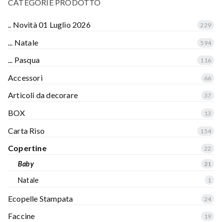
CATEGORIE PRODOTTO
.. Novità 01 Luglio 2026
229
... Natale
594
... Pasqua
116
Accessori
66
Articoli da decorare
37
BOX
13
Carta Riso
154
Copertine
22
Baby
21
Natale
1
Ecopelle Stampata
24
Faccine
19