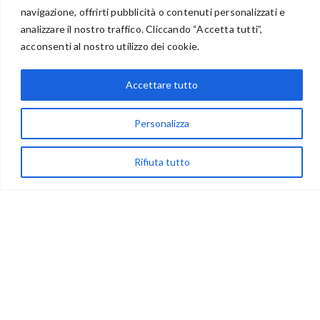
navigazione, offrirti pubblicità o contenuti personalizzati e
analizzare il nostro traffico. Cliccando “Accetta tutti”,
acconsenti al nostro utilizzo dei cookie.
via Acqua delle Noci 12
83024 Monteforte Irpino (AV)
Accettare tutto
(+39) 081-7777233
WhatsApp
Personalizza
info@ideepercreare.it
Rifiuta tutto
LINK UTILI
Privacy
Chi Siamo
Rivenditori
NEGOZIO
My Account