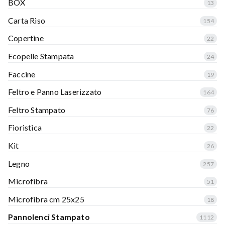
BOX
13
Carta Riso
154
Copertine
22
Ecopelle Stampata
24
Faccine
19
Feltro e Panno Laserizzato
164
Feltro Stampato
76
Fioristica
22
Kit
26
Legno
257
Microfibra
51
Microfibra cm 25x25
18
Pannolenci Stampato
1112