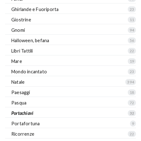
Ghirlande e Fuoriporta
23
Giostrine
11
Gnomi
94
Halloween, befana
56
Libri Tattili
22
Mare
19
Mondo incantato
23
Natale
394
Paesaggi
18
Pasqua
72
Portachiavi
32
Portafortuna
9
Ricorrenze
22