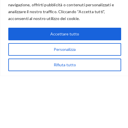
navigazione, offrirti pubblicità o contenuti personalizzati e
analizzare il nostro traffico. Cliccando “Accetta tutti”,
acconsenti al nostro utilizzo dei cookie.
via Acqua delle Noci 12
83024 Monteforte Irpino (AV)
Accettare tutto
(+39) 081-7777233
WhatsApp
Personalizza
info@ideepercreare.it
Rifiuta tutto
LINK UTILI
Privacy
Chi Siamo
Rivenditori
NEGOZIO
My Account