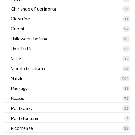
Ghirlande e Fuoriporta
23
Giostrine
11
Gnomi
94
Halloween, befana
56
Libri Tattili
22
Mare
19
Mondo incantato
23
Natale
394
Paesaggi
18
Pasqua
72
Portachiavi
32
Portafortuna
9
Ricorrenze
22