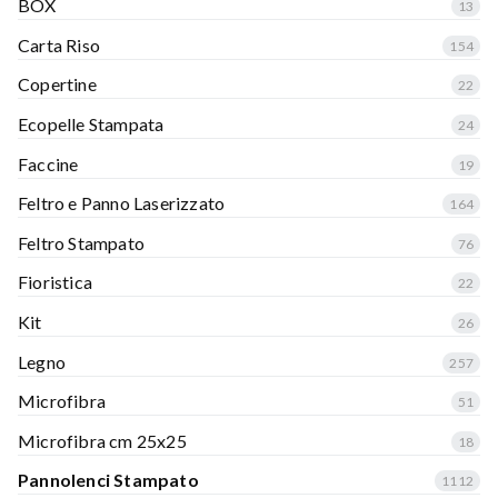
BOX
13
Carta Riso
154
Copertine
22
Ecopelle Stampata
24
Faccine
19
Feltro e Panno Laserizzato
164
Feltro Stampato
76
Fioristica
22
Kit
26
Legno
257
Microfibra
51
Microfibra cm 25x25
18
Pannolenci Stampato
1112