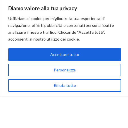
Diamo valore alla tua privacy
Utilizziamo i cookie per migliorare la tua esperienza di
navigazione, offrirti pubblicità o contenuti personalizzati e
BENVENUTI NEL PORTALE RIVENDITORI
analizzare il nostro traffico. Cliccando “Accetta tutti”,
acconsenti al nostro utilizzo dei cookie.
Accettare tutto
via Acqua delle Noci 12
83024 Monteforte Irpino (AV)
Personalizza
(+39) 081-7777233
WhatsApp
Rifiuta tutto
info@ideepercreare.it
LINK UTILI
Privacy
Chi Siamo