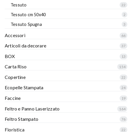
Tessuto
22
Tessuto cm 50x40
2
Tessuto Spugna
3
Accessori
66
Articoli da decorare
37
BOX
13
Carta Riso
154
Copertine
22
Ecopelle Stampata
24
Faccine
19
Feltro e Panno Laserizzato
164
Feltro Stampato
76
Fioristica
22