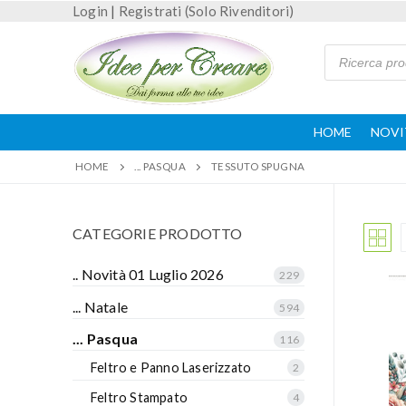
Login
|
Registrati (Solo Rivenditori)
HOME
NOVI
HOME
... PASQUA
TESSUTO SPUGNA
CATEGORIE PRODOTTO
.. Novità 01 Luglio 2026
229
... Natale
594
... Pasqua
116
Feltro e Panno Laserizzato
2
Feltro Stampato
4