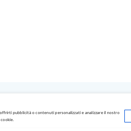
LINK UTILI
Privacy
offrirti pubblicità o contenuti personalizzati e analizzare il nostro
Chi Siamo
 cookie.
Rivenditori