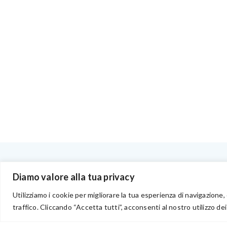
BENVENUTI NEL PORTALE RIVENDITORI
Diamo valore alla tua privacy
Utilizziamo i cookie per migliorare la tua esperienza di navigazione, 
traffico. Cliccando “Accetta tutti”, acconsenti al nostro utilizzo dei
via Acqua delle Noci 12