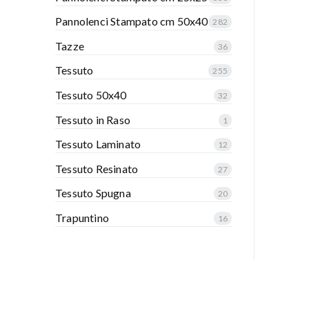
Pannolenci Stampato cm 50x40
282
Tazze
36
Tessuto
255
Tessuto 50x40
32
Tessuto in Raso
1
Tessuto Laminato
12
Tessuto Resinato
27
Tessuto Spugna
20
Trapuntino
16