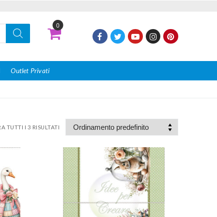
0
I
Outlet Privati
 TUTTI I 3 RISULTATI