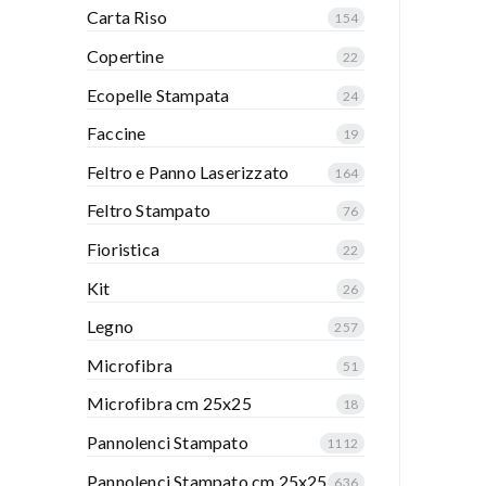
Carta Riso
154
Copertine
22
Ecopelle Stampata
24
Faccine
19
Feltro e Panno Laserizzato
164
Feltro Stampato
76
Fioristica
22
Kit
26
Legno
257
Microfibra
51
Microfibra cm 25x25
18
Pannolenci Stampato
1112
Pannolenci Stampato cm 25x25
636