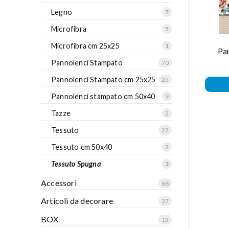
Legno
7
Microfibra
5
Microfibra cm 25x25
1
Pan
Pannolenci Stampato
70
Pannolenci Stampato cm 25x25
25
Pannolenci stampato cm 50x40
9
Tazze
2
Tessuto
22
Tessuto cm 50x40
2
Tessuto Spugna
3
Accessori
66
Articoli da decorare
37
BOX
13