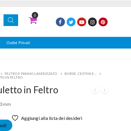
0
I
Outlet Privati
FELTRO E PANNO LASERIZZATO
BORSE, CESTINI E...
TO IN FELTRO
letto in Feltro
 3 mm
Aggiungi alla lista dei desideri
edi