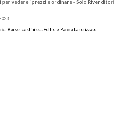
 per vedere i prezzi e ordinare - Solo Rivenditori
-023
rie:
Borse, cestini e...
,
Feltro e Panno Laserizzato