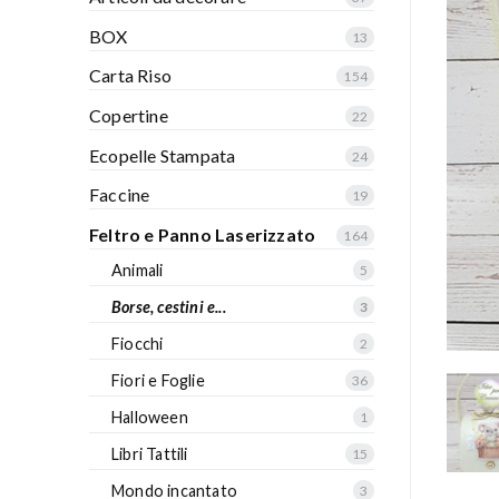
BOX
13
Carta Riso
154
Copertine
22
Ecopelle Stampata
24
Faccine
19
Feltro e Panno Laserizzato
164
Animali
5
Borse, cestini e...
3
Fiocchi
2
Fiori e Foglie
36
Halloween
1
Libri Tattili
15
Mondo incantato
3