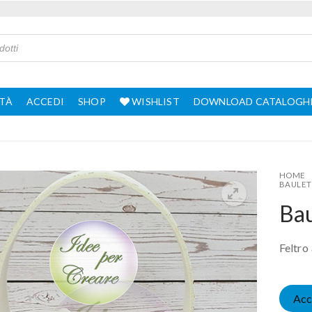
TÀ
ACCEDI
SHOP
WISHLIST
DOWNLOAD CATALOGH
HOME
BAULET
Bau
Feltro
Acc