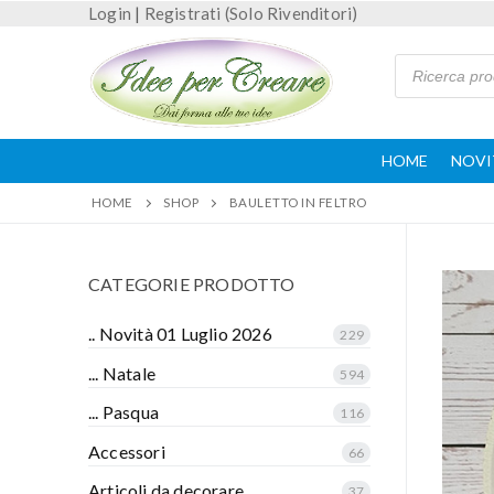
Login
|
Registrati (Solo Rivenditori)
HOME
NOVI
HOME
SHOP
BAULETTO IN FELTRO
CATEGORIE PRODOTTO
.. Novità 01 Luglio 2026
229
... Natale
594
... Pasqua
116
Accessori
66
Articoli da decorare
37