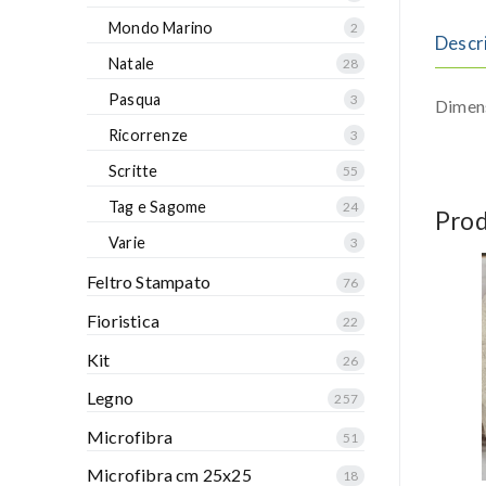
Mondo Marino
2
Descr
Natale
28
Pasqua
3
Dimen
Ricorrenze
3
Scritte
55
Tag e Sagome
24
Prod
Varie
3
Feltro Stampato
76
Fioristica
22
Kit
26
Legno
257
Microfibra
51
Microfibra cm 25x25
18