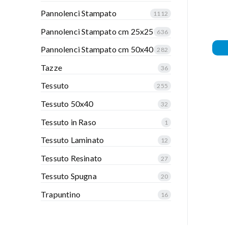
Pannolenci Stampato
1112
Pannolenci Stampato cm 25x25
636
Pannolenci Stampato cm 50x40
282
Tazze
36
Tessuto
255
Tessuto 50x40
32
Tessuto in Raso
1
Tessuto Laminato
12
Tessuto Resinato
27
Tessuto Spugna
20
Trapuntino
16