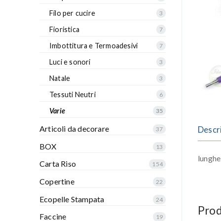
Filo per cucire
3
Fioristica
7
Imbottitura e Termoadesivi
7
Luci e sonori
3
Natale
3
Tessuti Neutri
6
Varie
35
Articoli da decorare
Descr
37
BOX
13
lunghe
Carta Riso
154
Copertine
22
Ecopelle Stampata
24
Prod
Faccine
19