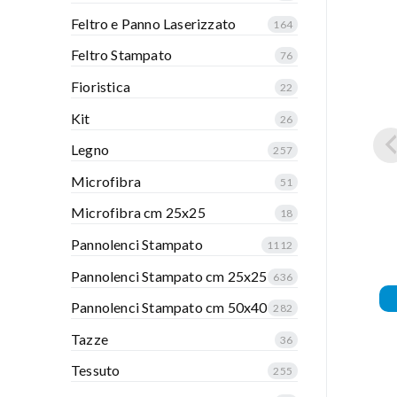
Feltro e Panno Laserizzato
164
Feltro Stampato
76
Fioristica
22
Kit
26
Legno
257
Microfibra
51
Microfibra cm 25x25
18
Pannolenci Stampato
1112
Pannolenci Stampato cm 25x25
636
Pannolenci Stampato cm 50x40
282
Tazze
36
Tessuto
255