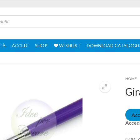
TÀ
ACCEDI
SHOP
WISHLIST
DOWNLOAD CATALOGH
HOME
Gir
Acc
Accedi
COD: