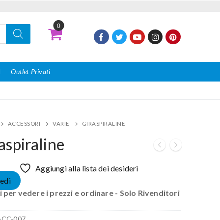
0
I
Outlet Privati
ACCESSORI
VARIE
GIRASPIRALINE
aspiraline
Aggiungi alla lista dei desideri
edi
 per vedere i prezzi e ordinare - Solo Rivenditori
ACC-007