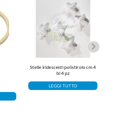
Stelle iridescenti polistirolo cm 4
So
bl 4 pz
LEGGI TUTTO