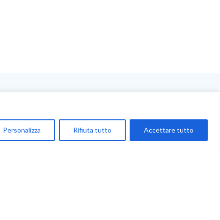
NEGOZIO
My Account
Personalizza
Rifiuta tutto
Accettare tutto
Carrello
Newsletter
Accettazione
Privacy