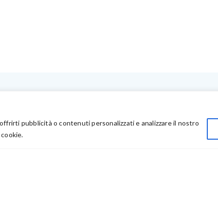
LINK UTILI
Privacy
offrirti pubblicità o contenuti personalizzati e analizzare il nostro
Chi Siamo
 cookie.
Rivenditori