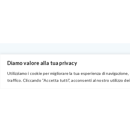
BENVENUTI NEL PORTALE RIVENDITORI
Diamo valore alla tua privacy
Utilizziamo i cookie per migliorare la tua esperienza di navigazione, 
traffico. Cliccando “Accetta tutti”, acconsenti al nostro utilizzo dei
via Acqua delle Noci 12
83024 Monteforte Irpino (AV)
(+39) 081-7777233
WhatsApp
info@ideepercreare.it