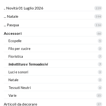
.. Novità 01 Luglio 2026
229
... Natale
594
... Pasqua
116
Accessori
66
Ecopelle
5
Filo per cucire
3
Fioristica
7
Imbottitura e Termoadesivi
7
Luci e sonori
3
Natale
3
Tessuti Neutri
6
Varie
35
Articoli da decorare
37