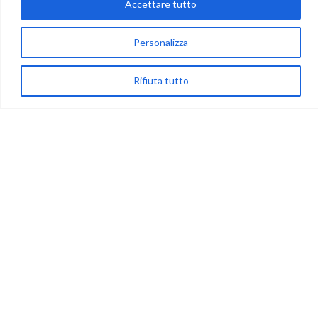
Accettare tutto
via Acqua delle Noci 12
Personalizza
83024 Monteforte Irpino (AV)
(+39) 081-7777233
Rifiuta tutto
WhatsApp
info@ideepercreare.it
LINK UTILI
Privacy
Chi Siamo
Rivenditori
NEGOZIO
My Account
Carrello