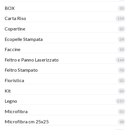
BOX
13
Carta Riso
154
Copertine
22
Ecopelle Stampata
24
Faccine
19
Feltro e Panno Laserizzato
164
Feltro Stampato
76
Fioristica
22
Kit
26
Legno
257
Microfibra
51
Microfibra cm 25x25
18