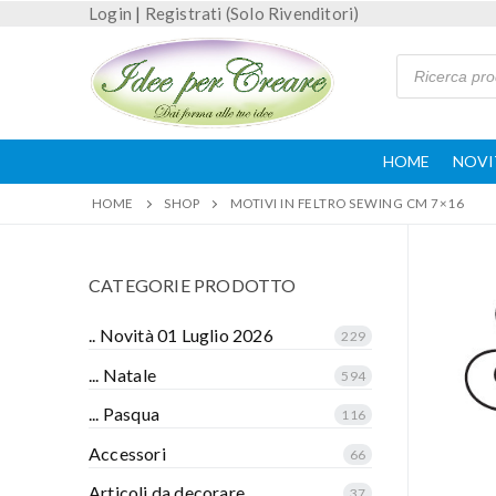
Login
|
Registrati (Solo Rivenditori)
HOME
NOVI
HOME
SHOP
MOTIVI IN FELTRO SEWING CM 7×16
CATEGORIE PRODOTTO
.. Novità 01 Luglio 2026
229
... Natale
594
... Pasqua
116
Accessori
66
Articoli da decorare
37