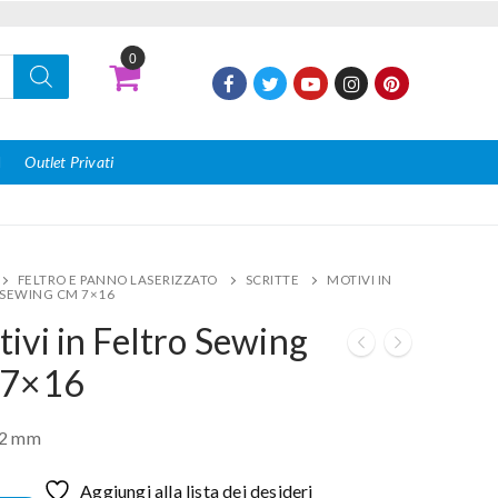
0
I
Outlet Privati
FELTRO E PANNO LASERIZZATO
SCRITTE
MOTIVI IN
 SEWING CM 7×16
ivi in Feltro Sewing
 7×16
 2 mm
Aggiungi alla lista dei desideri