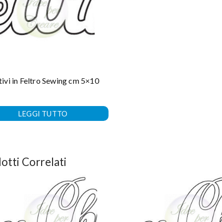
ivi in Feltro Sewing cm 5×10
LEGGI TUTTO
otti Correlati