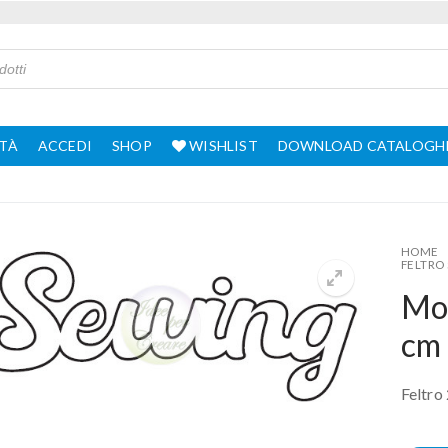
TÀ
ACCEDI
SHOP
WISHLIST
DOWNLOAD CATALOGH
HOME
FELTRO
Mot
cm
Feltro