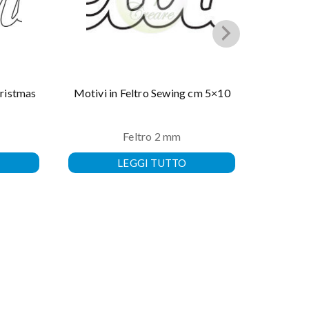
hristmas
Motivi in Feltro Sewing cm 5×10
Motivi i
Feltro 2 mm
LEGGI TUTTO