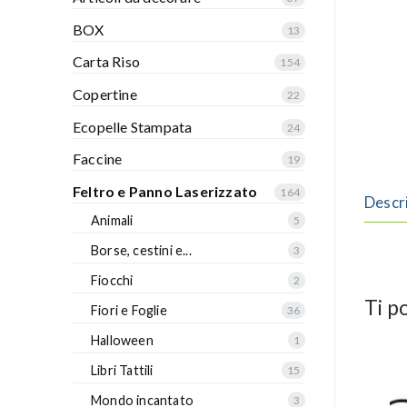
BOX
13
Carta Riso
154
Copertine
22
Ecopelle Stampata
24
Faccine
19
Feltro e Panno Laserizzato
164
Descr
Animali
5
Borse, cestini e...
3
Fiocchi
2
Ti p
Fiori e Foglie
36
Halloween
1
Libri Tattili
15
Mondo incantato
3