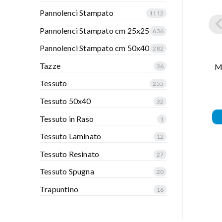
Pannolenci Stampato
1112
Pannolenci Stampato cm 25x25
636
Pannolenci Stampato cm 50x40
282
Tazze
Mo
36
Tessuto
255
Tessuto 50x40
32
Tessuto in Raso
1
Tessuto Laminato
12
Tessuto Resinato
27
Tessuto Spugna
20
Trapuntino
16