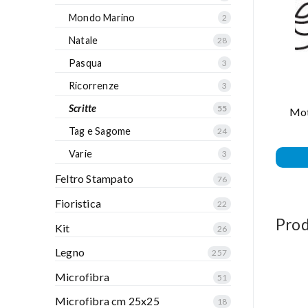
Mondo Marino
2
Natale
28
Pasqua
3
Ricorrenze
3
Scritte
55
Mot
Tag e Sagome
24
Varie
3
Feltro Stampato
76
Fioristica
22
Prod
Kit
26
Legno
257
Microfibra
51
Microfibra cm 25x25
18