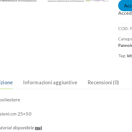
Acc
Accedi
COD:
Catego
Pannol
Tag:
ki
izione
Informazioni aggiuntive
Recensioni (0)
oliestere
sioni cm 25×50
torial disponibile
qui