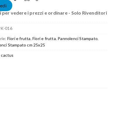
edi
 per vedere i prezzi e ordinare - Solo Rivenditori
PK-016
rie:
Fiori e frutta
,
Fiori e frutta
,
Pannolenci Stampato
,
enci Stampato cm 25x25
t cactus