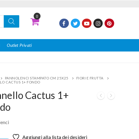
0
I
Outlet Privati
PANNOLENCI STAMPATO CM 25X25
FIORI E FRUTTA
LO CACTUS 1+ FONDO
nello Cactus 1+
ndo
enci
Aggiungi alla lista dei desideri