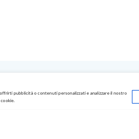
LINK UTILI
Privacy
offrirti pubblicità o contenuti personalizzati e analizzare il nostro
Chi Siamo
 cookie.
Rivenditori