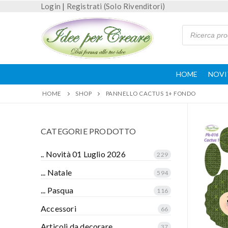
Login
|
Registrati (Solo Rivenditori)
HOME
NOVI
HOME
SHOP
PANNELLO CACTUS 1+ FONDO
CATEGORIE PRODOTTO
.. Novità 01 Luglio 2026
229
... Natale
594
... Pasqua
116
Accessori
66
Articoli da decorare
37