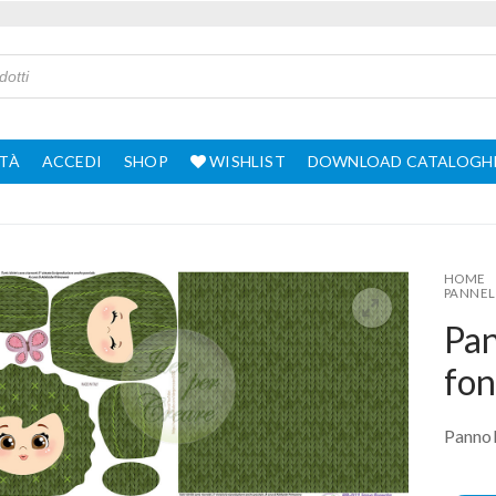
TÀ
ACCEDI
SHOP
WISHLIST
DOWNLOAD CATALOGH
HOME
PANNEL
Pan
fo
Pannol