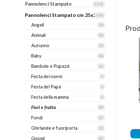
Pannolenci Stampato
1112
Pannolenci Stampato cm 25x25
636
Angeli
24
Prod
Animali
90
Autunno
18
Baby
46
Bambole e Pupazzi
12
Festa dei nonni
3
Festa del Papà
1
Festa della mamma
2
Fiori e frutta
37
Fondi
27
Ghirlande e fuoriporta
15
Gnomi
65