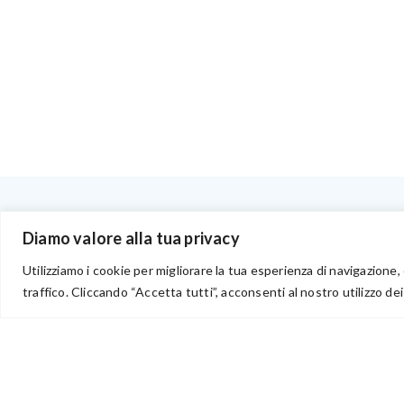
BENVENUTI NEL PORTALE RIVENDITORI
Diamo valore alla tua privacy
Utilizziamo i cookie per migliorare la tua esperienza di navigazione, 
traffico. Cliccando “Accetta tutti”, acconsenti al nostro utilizzo dei
via Acqua delle Noci 12
83024 Monteforte Irpino (AV)
(+39) 081-7777233
WhatsApp