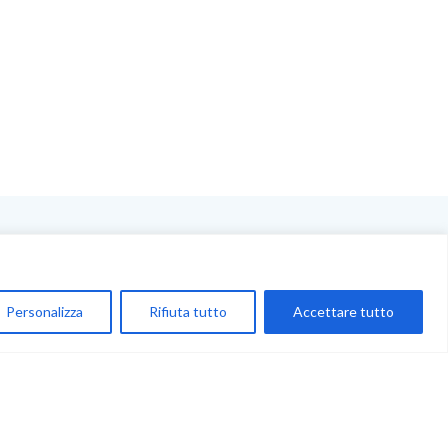
NEGOZIO
My Account
Personalizza
Rifiuta tutto
Accettare tutto
Carrello
Newsletter