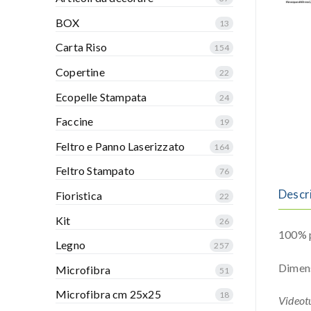
BOX
13
Carta Riso
154
Copertine
22
Ecopelle Stampata
24
Faccine
19
Feltro e Panno Laserizzato
164
Feltro Stampato
76
Descr
Fioristica
22
Kit
26
100% p
Legno
257
Dimen
Microfibra
51
Microfibra cm 25x25
18
Videotu