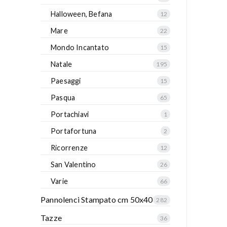
Halloween, Befana
12
Mare
22
Mondo Incantato
15
Natale
195
Paesaggi
15
Pasqua
65
Portachiavi
1
Portafortuna
2
Ricorrenze
12
San Valentino
26
Varie
66
Pannolenci Stampato cm 50x40
282
Tazze
36