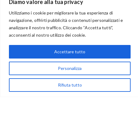
Diamo valore alla tua privacy
Utilizziamo i cookie per migliorare la tua esperienza di
navigazione, offrirti pubblicità o contenuti personalizzati e
analizzare il nostro traffico. Cliccando “Accetta tutti”,
BENVENUTI NEL PORTALE RIVENDITORI
acconsenti al nostro utilizzo dei cookie.
Accettare tutto
via Acqua delle Noci 12
Personalizza
83024 Monteforte Irpino (AV)
(+39) 081-7777233
Rifiuta tutto
WhatsApp
info@ideepercreare.it
LINK UTILI
Privacy