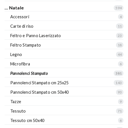
... Natale
594
Accessori
4
Carte di riso
11
Feltro e Panno Laserizzato
23
Feltro Stampato
18
Legno
44
Microfibra
6
Pannolenci Stampato
381
Pannolenci Stampato cm 25x25
143
Pannolenci Stampato cm 50x40
93
Tazze
9
Tessuto
71
Tessuto cm 50x40
6