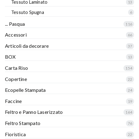
Tessuto Laminato
13
Tessuto Spugna
6
... Pasqua
116
Accessori
66
Articoli da decorare
37
BOX
13
Carta Riso
154
Copertine
22
Ecopelle Stampata
24
Faccine
19
Feltro e Panno Laserizzato
164
Feltro Stampato
76
Fioristica
22