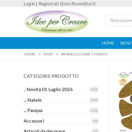
Login
|
Registrati (Solo Rivenditori)
HOME
NOVI
HOME
SHOP
PANNELLO CANE + FONDO
CATEGORIE PRODOTTO
.. Novità 01 Luglio 2026
229
... Natale
594
... Pasqua
116
Accessori
66
Articoli da decorare
37