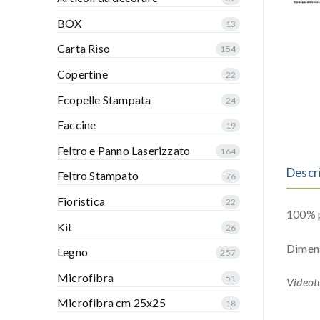
BOX
13
Carta Riso
154
Copertine
22
Ecopelle Stampata
24
Faccine
19
Feltro e Panno Laserizzato
164
Descr
Feltro Stampato
76
Fioristica
22
100% p
Kit
26
Dimen
Legno
257
Microfibra
51
Videotu
Microfibra cm 25x25
18