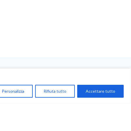
NEGOZIO
My Account
Personalizza
Rifiuta tutto
Accettare tutto
Carrello
Newsletter