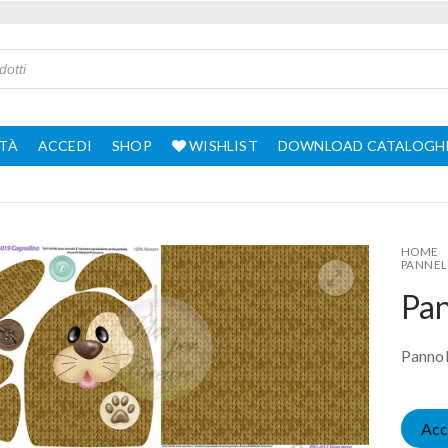
TÀ
ACCEDI
SHOP
WISHLIST
DOWNLOAD CATALOGH
HOME
PANNEL
Pan
Pannol
Acc