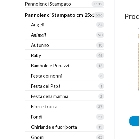
Pannolenci Stampato
1112
Pannolenci Stampato cm 25x25
Prod
636
Angeli
24
Animali
90
Autunno
18
Baby
46
Bambole e Pupazzi
12
Festa dei nonni
3
Festa del Papà
1
Festa della mamma
2
Fiori e frutta
37
Fondi
27
Ghirlande e fuoriporta
15
Gnomi
65