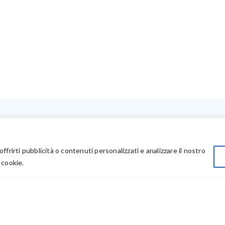
LINK UTILI
Privacy
offrirti pubblicità o contenuti personalizzati e analizzare il nostro
Chi Siamo
 cookie.
Rivenditori