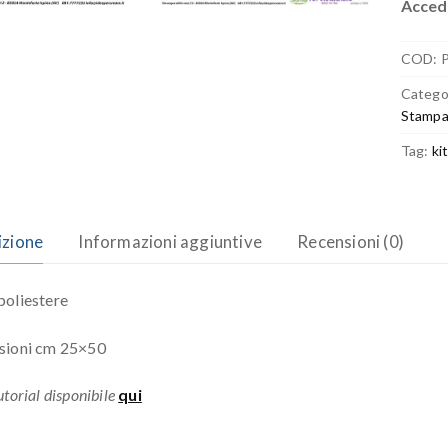
Accedi
COD:
Catego
Stampa
Tag:
ki
izione
Informazioni aggiuntive
Recensioni (0)
oliestere
sioni cm 25×50
torial disponibile
qui