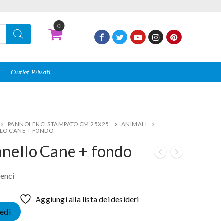
0
I
Outlet Privati
PANNOLENCI STAMPATO CM 25X25
ANIMALI
LO CANE + FONDO
nello Cane + fondo
enci
Aggiungi alla lista dei desideri
edi