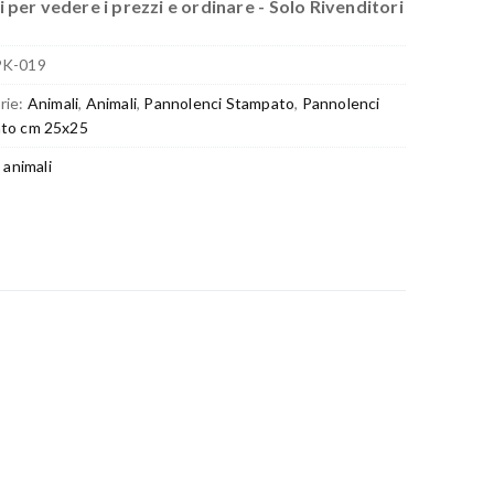
 per vedere i prezzi e ordinare - Solo Rivenditori
PK-019
rie:
Animali
,
Animali
,
Pannolenci Stampato
,
Pannolenci
to cm 25x25
t animali