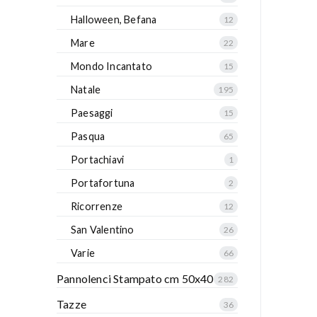
Halloween, Befana
12
Mare
22
Mondo Incantato
15
Natale
195
Paesaggi
15
Pasqua
65
Portachiavi
1
Portafortuna
2
Ricorrenze
12
San Valentino
26
Varie
66
Pannolenci Stampato cm 50x40
282
Tazze
36