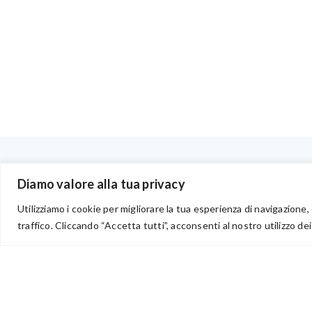
BENVENUTI NEL PORTALE RIVENDITORI
Diamo valore alla tua privacy
Utilizziamo i cookie per migliorare la tua esperienza di navigazione, 
traffico. Cliccando “Accetta tutti”, acconsenti al nostro utilizzo dei
via Acqua delle Noci 12
83024 Monteforte Irpino (AV)
(+39) 081-7777233
WhatsApp