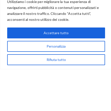
Utilizziamo i cookie per migliorare la tua esperienza di
navigazione, offrirti pubblicità o contenuti personalizzati e
analizzare il nostro traffico. Cliccando “Accetta tutti”,
BENVENUTI NEL PORTALE RIVENDITORI
acconsenti al nostro utilizzo dei cookie.
Accettare tutto
via Acqua delle Noci 12
Personalizza
83024 Monteforte Irpino (AV)
(+39) 081-7777233
Rifiuta tutto
WhatsApp
info@ideepercreare.it
LINK UTILI
Privacy
Chi Siamo
Rivenditori