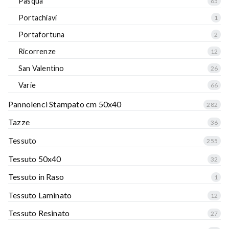
Pasqua
65
Portachiavi
1
Portafortuna
2
Ricorrenze
12
San Valentino
26
Varie
66
Pannolenci Stampato cm 50x40
282
Tazze
36
Tessuto
255
Tessuto 50x40
32
Tessuto in Raso
1
Tessuto Laminato
12
Tessuto Resinato
27