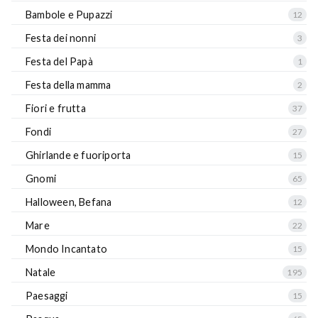
Bambole e Pupazzi
12
Festa dei nonni
3
Festa del Papà
1
Festa della mamma
2
Fiori e frutta
37
Fondi
27
Ghirlande e fuoriporta
15
Gnomi
65
Halloween, Befana
12
Mare
22
Mondo Incantato
15
Natale
195
Paesaggi
15