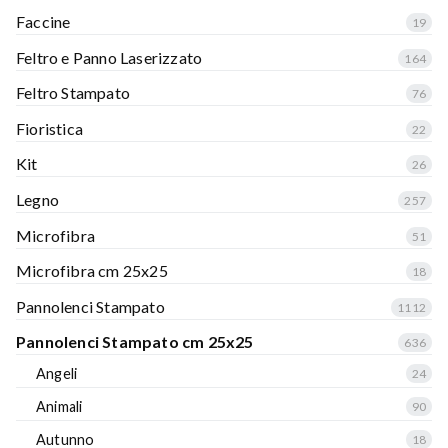
Faccine
19
Feltro e Panno Laserizzato
164
Feltro Stampato
76
Fioristica
22
Kit
26
Legno
257
Microfibra
51
Microfibra cm 25x25
18
Pannolenci Stampato
1112
Pannolenci Stampato cm 25x25
636
Angeli
24
Animali
90
Autunno
18