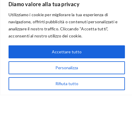
Diamo valore alla tua privacy
Utilizziamo i cookie per migliorare la tua esperienza di
navigazione, offrirti pubblicità o contenuti personalizzati e
analizzare il nostro traffico. Cliccando “Accetta tutti”,
BENVENUTI NEL PORTALE RIVENDITORI
acconsenti al nostro utilizzo dei cookie.
Accettare tutto
via Acqua delle Noci 12
83024 Monteforte Irpino (AV)
Personalizza
(+39) 081-7777233
Rifiuta tutto
WhatsApp
info@ideepercreare.it
LINK UTILI
Privacy
Chi Siamo