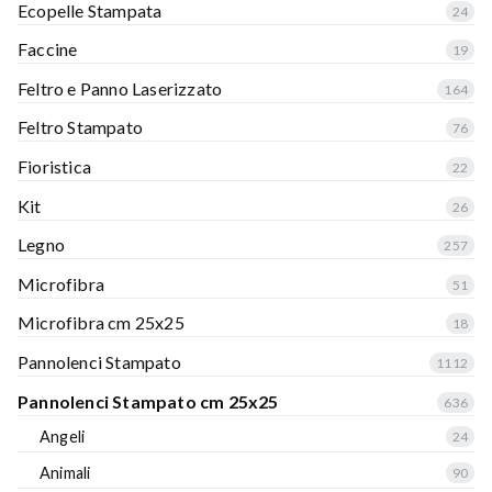
Ecopelle Stampata
24
Faccine
19
Feltro e Panno Laserizzato
164
Feltro Stampato
76
Fioristica
22
Kit
26
Legno
257
Microfibra
51
Microfibra cm 25x25
18
Pannolenci Stampato
1112
Pannolenci Stampato cm 25x25
636
Angeli
24
Animali
90