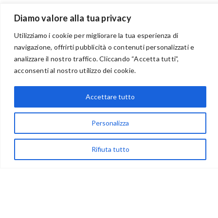
Diamo valore alla tua privacy
Utilizziamo i cookie per migliorare la tua esperienza di
navigazione, offrirti pubblicità o contenuti personalizzati e
analizzare il nostro traffico. Cliccando “Accetta tutti”,
BENVENUTI NEL PORTALE RIVENDITORI
acconsenti al nostro utilizzo dei cookie.
Accettare tutto
via Acqua delle Noci 12
Personalizza
83024 Monteforte Irpino (AV)
(+39) 081-7777233
Rifiuta tutto
WhatsApp
info@ideepercreare.it
LINK UTILI