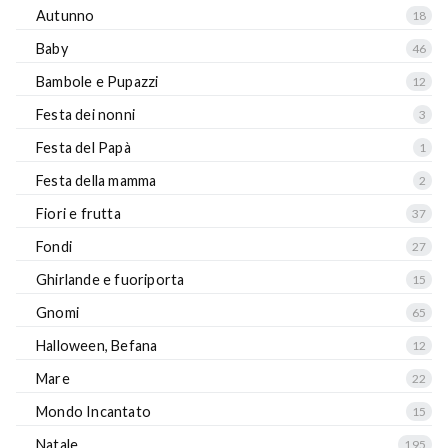
Autunno
18
Baby
46
Bambole e Pupazzi
12
Festa dei nonni
3
Festa del Papà
1
Festa della mamma
2
Fiori e frutta
37
Fondi
27
Ghirlande e fuoriporta
15
Gnomi
65
Halloween, Befana
12
Mare
22
Mondo Incantato
15
Natale
195