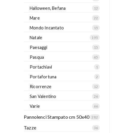
Halloween, Befana
12
Mare
22
Mondo Incantato
15
Natale
195
Paesaggi
15
Pasqua
65
Portachiavi
1
Portafortuna
2
Ricorrenze
12
San Valentino
26
Varie
66
Pannolenci Stampato cm 50x40
282
Tazze
36