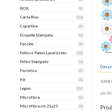
BOX
13
Carta Riso
154
Copertine
22
Ecopelle Stampata
24
Faccine
19
Feltro e Panno Laserizzato
164
Feltro Stampato
76
Descr
Fioristica
22
Kit
26
100% P
Legno
257
cm 25
Microfibra
51
Microfibra cm 25x25
Prod
18