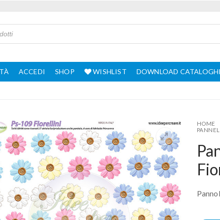
TÀ
ACCEDI
SHOP
WISHLIST
DOWNLOAD CATALOGH
HOME
PANNEL
Pa
Fio
Pannol