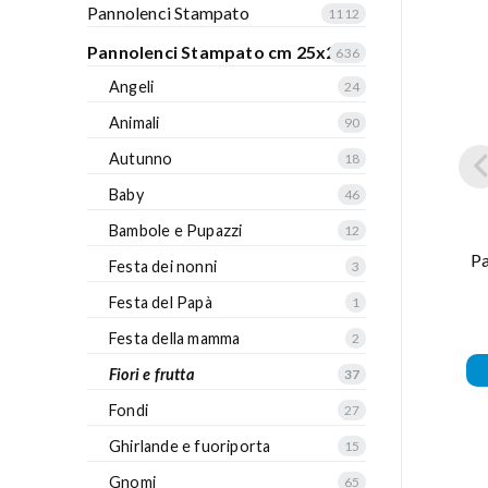
Pannolenci Stampato
1112
Pannolenci Stampato cm 25x25
636
Angeli
24
Animali
90
Autunno
18
Baby
46
Bambole e Pupazzi
12
Pa
Festa dei nonni
3
Festa del Papà
1
Festa della mamma
2
Fiori e frutta
37
Fondi
27
Ghirlande e fuoriporta
15
Gnomi
65