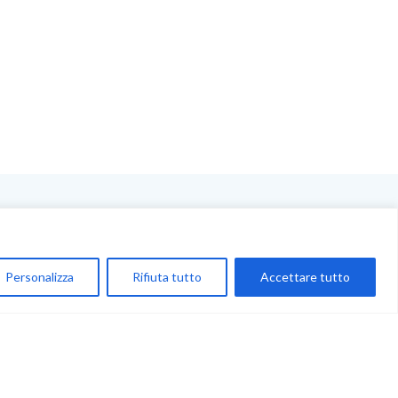
NEGOZIO
My Account
Personalizza
Rifiuta tutto
Accettare tutto
Carrello
Newsletter