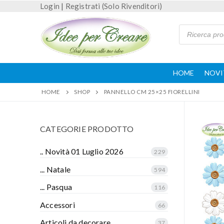
Login
|
Registrati (Solo Rivenditori)
HOME
NOVI
HOME
SHOP
PANNELLO CM 25×25 FIORELLINI
CATEGORIE PRODOTTO
.. Novità 01 Luglio 2026
229
... Natale
594
... Pasqua
116
Accessori
66
Articoli da decorare
37