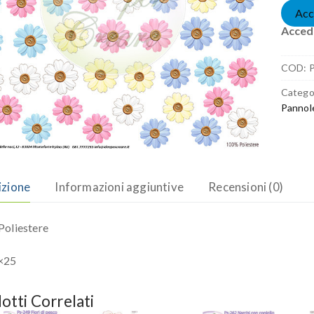
Acc
Accedi
COD:
Catego
Pannol
izione
Informazioni aggiuntive
Recensioni (0)
oliestere
×25
otti Correlati