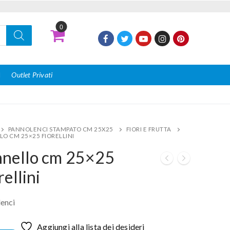
0
I
Outlet Privati
PANNOLENCI STAMPATO CM 25X25
FIORI E FRUTTA
LO CM 25×25 FIORELLINI
nnello cm 25×25
rellini
enci
Aggiungi alla lista dei desideri