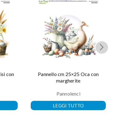
isi con
Pannello cm 25×25 Oca con
Panne
margherite
Pannolenci
LEGGI TUTTO