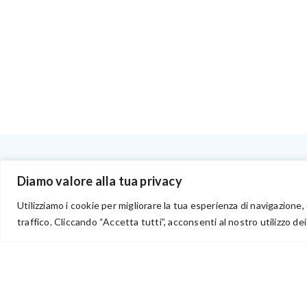
BENVENUTI NEL PORTALE RIVENDITORI
Diamo valore alla tua privacy
Utilizziamo i cookie per migliorare la tua esperienza di navigazione, 
traffico. Cliccando “Accetta tutti”, acconsenti al nostro utilizzo dei
via Acqua delle Noci 12
83024 Monteforte Irpino (AV)
(+39) 081-7777233
WhatsApp