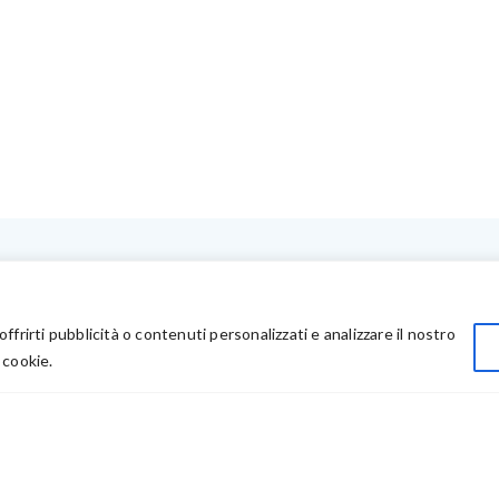
LINK UTILI
Privacy
offrirti pubblicità o contenuti personalizzati e analizzare il nostro
Chi Siamo
 cookie.
Rivenditori