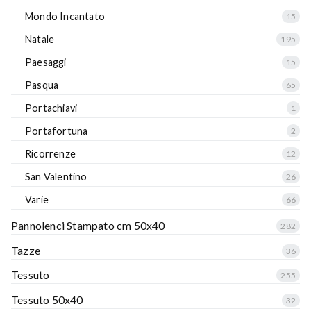
Mondo Incantato
15
Natale
195
Paesaggi
15
Pasqua
65
Portachiavi
1
Portafortuna
2
Ricorrenze
12
San Valentino
26
Varie
66
Pannolenci Stampato cm 50x40
282
Tazze
36
Tessuto
255
Tessuto 50x40
32