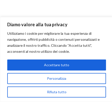
Diamo valore alla tua privacy
Utilizziamo i cookie per migliorare la tua esperienza di
navigazione, offrirti pubblicità o contenuti personalizzati e
analizzare il nostro traffico. Cliccando “Accetta tutti”,
BENVENUTI NEL PORTALE RIVENDITORI
acconsenti al nostro utilizzo dei cookie.
Accettare tutto
via Acqua delle Noci 12
83024 Monteforte Irpino (AV)
Personalizza
(+39) 081-7777233
Rifiuta tutto
WhatsApp
info@ideepercreare.it