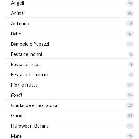
Angeli
24
Animali
90
Autunno
18
Baby
46
Bambole e Pupazzi
12
Festa dei nonni
3
Festa del Papà
1
Festa della mamma
2
Fiori e frutta
37
Fondi
27
Ghirlande e fuoriporta
15
Gnomi
65
Halloween, Befana
12
Mare
22