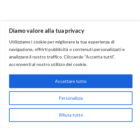
Diamo valore alla tua privacy
Utilizziamo i cookie per migliorare la tua esperienza di
navigazione, offrirti pubblicità o contenuti personalizzati e
analizzare il nostro traffico. Cliccando “Accetta tutti”,
BENVENUTI NEL PORTALE RIVENDITORI
acconsenti al nostro utilizzo dei cookie.
Accettare tutto
via Acqua delle Noci 12
83024 Monteforte Irpino (AV)
Personalizza
(+39) 081-7777233
Rifiuta tutto
WhatsApp
info@ideepercreare.it