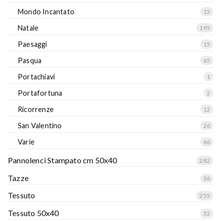
Mondo Incantato
15
Natale
195
Paesaggi
15
Pasqua
65
Portachiavi
1
Portafortuna
2
Ricorrenze
12
San Valentino
26
Varie
66
Pannolenci Stampato cm 50x40
282
Tazze
36
Tessuto
255
Tessuto 50x40
32