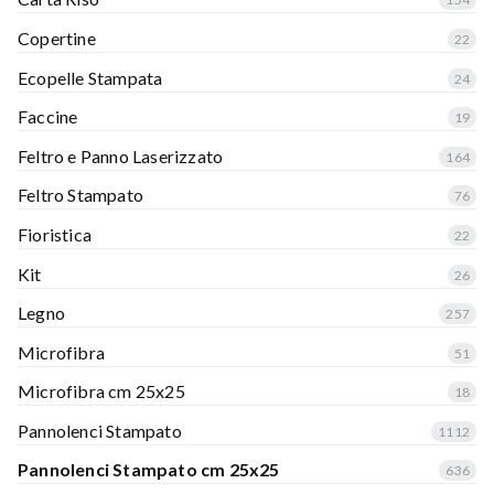
Copertine
22
Ecopelle Stampata
24
Faccine
19
Feltro e Panno Laserizzato
164
Feltro Stampato
76
Fioristica
22
Kit
26
Legno
257
Microfibra
51
Microfibra cm 25x25
18
Pannolenci Stampato
1112
Pannolenci Stampato cm 25x25
636