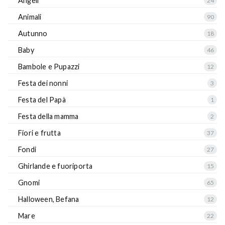
Angeli
24
Animali
90
Autunno
18
Baby
46
Bambole e Pupazzi
12
Festa dei nonni
3
Festa del Papà
1
Festa della mamma
2
Fiori e frutta
37
Fondi
27
Ghirlande e fuoriporta
15
Gnomi
65
Halloween, Befana
12
Mare
22