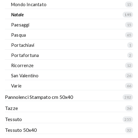
Mondo Incantato
15
Natale
195
Paesaggi
15
Pasqua
65
Portachiavi
1
Portafortuna
2
Ricorrenze
12
San Valentino
26
Varie
66
Pannolenci Stampato cm 50x40
282
Tazze
36
Tessuto
255
Tessuto 50x40
32