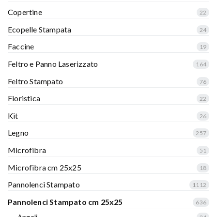
Copertine
22
Ecopelle Stampata
24
Faccine
19
Feltro e Panno Laserizzato
164
Feltro Stampato
76
Fioristica
22
Kit
26
Legno
257
Microfibra
51
Microfibra cm 25x25
18
Pannolenci Stampato
1112
Pannolenci Stampato cm 25x25
636