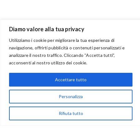
Diamo valore alla tua privacy
Utilizziamo i cookie per migliorare la tua esperienza di
navigazione, offrirti pubblicità o contenuti personalizzati e
analizzare il nostro traffico. Cliccando “Accetta tutti”,
BENVENUTI NEL PORTALE RIVENDITORI
acconsenti al nostro utilizzo dei cookie.
Accettare tutto
via Acqua delle Noci 12
Personalizza
83024 Monteforte Irpino (AV)
(+39) 081-7777233
Rifiuta tutto
WhatsApp
info@ideepercreare.it