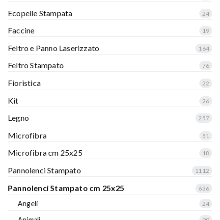
Ecopelle Stampata
24
Faccine
19
Feltro e Panno Laserizzato
164
Feltro Stampato
76
Fioristica
22
Kit
26
Legno
257
Microfibra
51
Microfibra cm 25x25
18
Pannolenci Stampato
1112
Pannolenci Stampato cm 25x25
636
Angeli
24
Animali
90