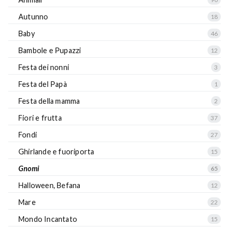
Autunno
18
Baby
46
Bambole e Pupazzi
12
Festa dei nonni
3
Festa del Papà
1
Festa della mamma
2
Fiori e frutta
37
Fondi
27
Ghirlande e fuoriporta
15
Gnomi
65
Halloween, Befana
12
Mare
22
Mondo Incantato
15