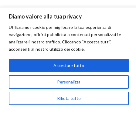
Diamo valore alla tua privacy
Utilizziamo i cookie per migliorare la tua esperienza di
navigazione, offrirti pubblicità o contenuti personalizzati e
analizzare il nostro traffico. Cliccando “Accetta tutti”,
BENVENUTI NEL PORTALE RIVENDITORI
acconsenti al nostro utilizzo dei cookie.
Accettare tutto
via Acqua delle Noci 12
83024 Monteforte Irpino (AV)
Personalizza
(+39) 081-7777233
Rifiuta tutto
WhatsApp
info@ideepercreare.it
LINK UTILI