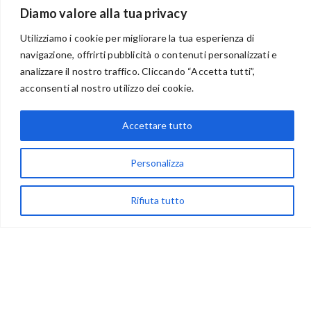
Diamo valore alla tua privacy
Utilizziamo i cookie per migliorare la tua esperienza di
navigazione, offrirti pubblicità o contenuti personalizzati e
analizzare il nostro traffico. Cliccando “Accetta tutti”,
BENVENUTI NEL PORTALE RIVENDITORI
acconsenti al nostro utilizzo dei cookie.
Accettare tutto
via Acqua delle Noci 12
83024 Monteforte Irpino (AV)
Personalizza
(+39) 081-7777233
Rifiuta tutto
WhatsApp
info@ideepercreare.it
LINK UTILI
Privacy