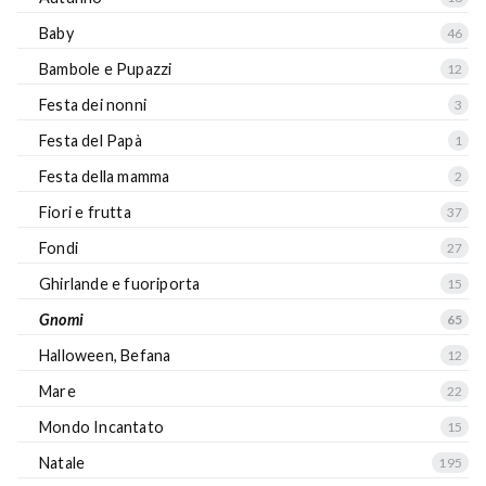
Baby
46
Bambole e Pupazzi
12
Festa dei nonni
3
Festa del Papà
1
Festa della mamma
2
Fiori e frutta
37
Fondi
27
Ghirlande e fuoriporta
15
Gnomi
65
Halloween, Befana
12
Mare
22
Mondo Incantato
15
Natale
195