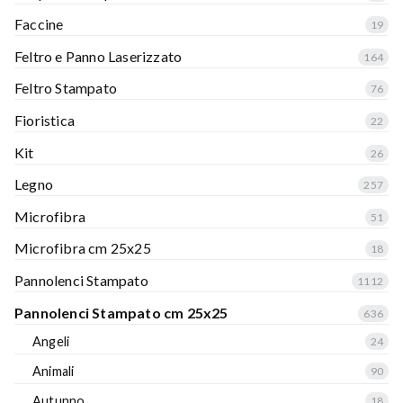
Faccine
19
Feltro e Panno Laserizzato
164
Feltro Stampato
76
Fioristica
22
Kit
26
Legno
257
Microfibra
51
Microfibra cm 25x25
18
Pannolenci Stampato
1112
Pannolenci Stampato cm 25x25
636
Angeli
24
Animali
90
Autunno
18