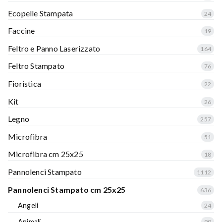
Ecopelle Stampata
24
Faccine
19
Feltro e Panno Laserizzato
164
Feltro Stampato
76
Fioristica
22
Kit
26
Legno
257
Microfibra
51
Microfibra cm 25x25
18
Pannolenci Stampato
1112
Pannolenci Stampato cm 25x25
636
Angeli
24
Animali
90