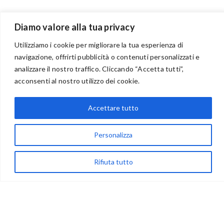
Diamo valore alla tua privacy
Utilizziamo i cookie per migliorare la tua esperienza di
navigazione, offrirti pubblicità o contenuti personalizzati e
analizzare il nostro traffico. Cliccando “Accetta tutti”,
BENVENUTI NEL PORTALE RIVENDITORI
acconsenti al nostro utilizzo dei cookie.
Accettare tutto
via Acqua delle Noci 12
83024 Monteforte Irpino (AV)
Personalizza
(+39) 081-7777233
Rifiuta tutto
WhatsApp
info@ideepercreare.it
LINK UTILI