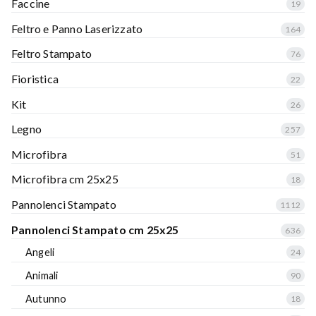
Faccine
19
Feltro e Panno Laserizzato
164
Feltro Stampato
76
Fioristica
22
Kit
26
Legno
257
Microfibra
51
Microfibra cm 25x25
18
Pannolenci Stampato
1112
Pannolenci Stampato cm 25x25
636
Angeli
24
Animali
90
Autunno
18