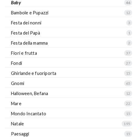
Baby
46
Bambole e Pupazzi
12
Festa dei nonni
3
Festa del Papà
1
Festa della mamma
2
Fiori e frutta
37
Fondi
27
Ghirlande e fuoriporta
15
Gnomi
65
Halloween, Befana
12
Mare
22
Mondo Incantato
15
Natale
195
Paesaggi
15