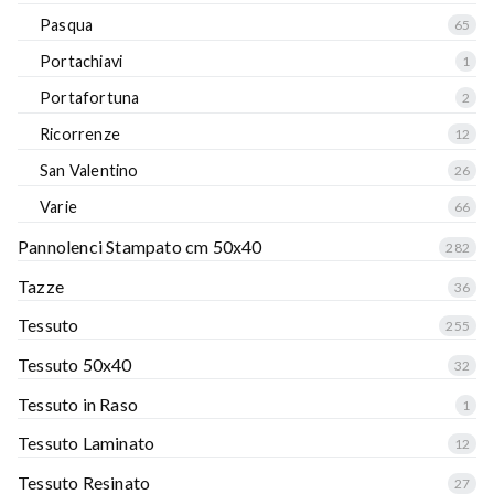
Pasqua
65
Portachiavi
1
Portafortuna
2
Ricorrenze
12
San Valentino
26
Varie
66
Pannolenci Stampato cm 50x40
282
Tazze
36
Tessuto
255
Tessuto 50x40
32
Tessuto in Raso
1
Tessuto Laminato
12
Tessuto Resinato
27