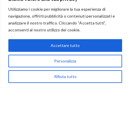
Utilizziamo i cookie per migliorare la tua esperienza di
navigazione, offrirti pubblicità o contenuti personalizzati e
analizzare il nostro traffico. Cliccando “Accetta tutti”,
BENVENUTI NEL PORTALE RIVENDITORI
acconsenti al nostro utilizzo dei cookie.
Accettare tutto
via Acqua delle Noci 12
83024 Monteforte Irpino (AV)
Personalizza
(+39) 081-7777233
Rifiuta tutto
WhatsApp
info@ideepercreare.it
LINK UTILI
Privacy
Chi Siamo