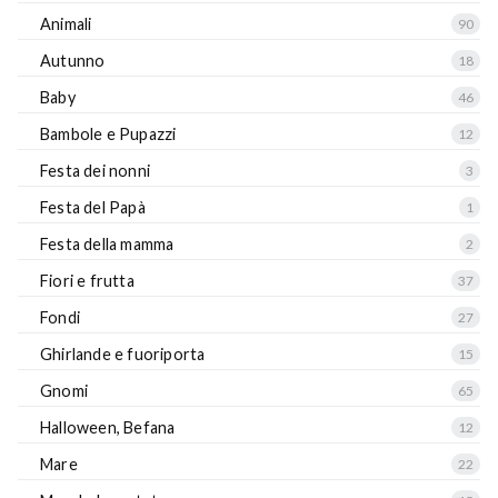
Animali
90
Autunno
18
Baby
46
Bambole e Pupazzi
12
Festa dei nonni
3
Festa del Papà
1
Festa della mamma
2
Fiori e frutta
37
Fondi
27
Ghirlande e fuoriporta
15
Gnomi
65
Halloween, Befana
12
Mare
22