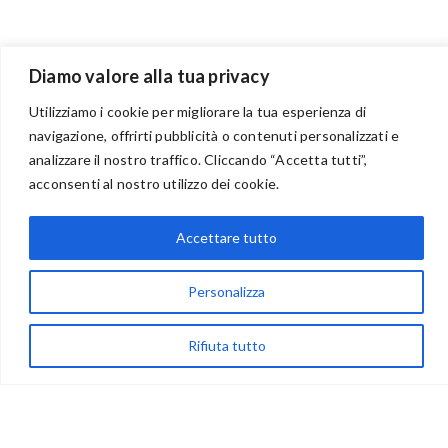
Diamo valore alla tua privacy
Utilizziamo i cookie per migliorare la tua esperienza di
navigazione, offrirti pubblicità o contenuti personalizzati e
analizzare il nostro traffico. Cliccando “Accetta tutti”,
BENVENUTI NEL PORTALE RIVENDITORI
acconsenti al nostro utilizzo dei cookie.
Accettare tutto
via Acqua delle Noci 12
83024 Monteforte Irpino (AV)
Personalizza
(+39) 081-7777233
Rifiuta tutto
WhatsApp
info@ideepercreare.it
LINK UTILI