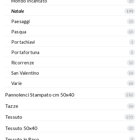
Mondo Incantato
15
Natale
195
Paesaggi
15
Pasqua
65
Portachiavi
1
Portafortuna
2
Ricorrenze
12
San Valentino
26
Varie
66
Pannolenci Stampato cm 50x40
282
Tazze
36
Tessuto
255
Tessuto 50x40
32
Tessuto in Raso
1