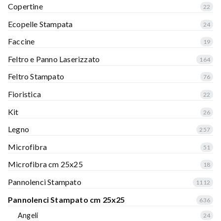
Copertine
22
Ecopelle Stampata
24
Faccine
19
Feltro e Panno Laserizzato
164
Feltro Stampato
76
Fioristica
22
Kit
26
Legno
257
Microfibra
51
Microfibra cm 25x25
18
Pannolenci Stampato
1112
Pannolenci Stampato cm 25x25
636
Angeli
24